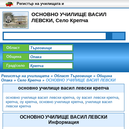
Регистър на училищата и
университетите в България
ОСНОВНО УЧИЛИЩЕ ВАСИЛ
ЛЕВСКИ, Село Крепча
Област
Община
Град/село
Регистър на училищата
»
Област Търговище
»
Община
Опака
»
Село Крепча
»
ОСНОВНО УЧИЛИЩЕ ВАСИЛ ЛЕВСКИ
основно училище васил левски крепча
основно училище васил левски крепча
,
оу васил левски крепча
,
крепча
,
оу крепча
,
основно училище крепча
,
училище васил
левски крепча
ОСНОВНО УЧИЛИЩЕ ВАСИЛ ЛЕВСКИ
Информация