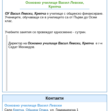
Основно училище Васил Левски,
Крепча
ОУ Васил Левски, Крепча
е училище с общинско финансиране.
Учениците, обучаващи се в училището са от Първи до Осми
клас.
Учебните занятия се провеждат едносменно - сутрин.
Директор на
Основно училище Васил Левски, Крепча
е г-н
Седат Мехмедов.
Контакти
Основно училище Васил Левски
Село
Крепча
,
Община Опака
,
ул. Градищенска 1