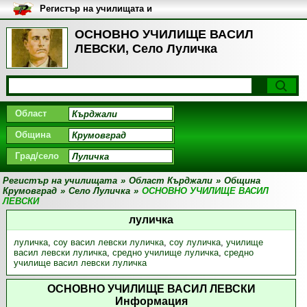
Регистър на училищата и
университетите в България
ОСНОВНО УЧИЛИЩЕ ВАСИЛ
ЛЕВСКИ, Село Луличка
Област
Община
Град/село
Регистър на училищата
»
Област Кърджали
»
Община
Крумовград
»
Село Луличка
»
ОСНОВНО УЧИЛИЩЕ ВАСИЛ
ЛЕВСКИ
луличка
луличка
,
соу васил левски луличка
,
соу луличка
,
училище
васил левски луличка
,
средно училище луличка
,
средно
училище васил левски луличка
ОСНОВНО УЧИЛИЩЕ ВАСИЛ ЛЕВСКИ
Информация