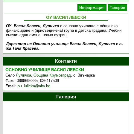
Информация
Галерия
ОУ ВАСИЛ ЛЕВСКИ
ОУ Васил Левски, Луличка
е основно училище с общинско
финансиране и (присъединена) група в детска градина. Учебни
смени: една смяна - само сутрин.
Директор на Основно училище Васил Левски, Луличка е г-
жа Таня Красева.
Контакти
ОСНОВНО УЧИЛИЩЕ ВАСИЛ ЛЕВСКИ
Село
Луличка
,
Община Крумовград
,
с. Звънарка
Факс:
0888696385, 036417509
Email:
ou_lulicka@abv.bg
Галерия