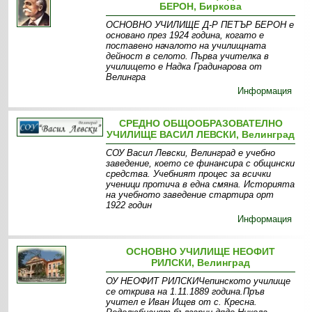
БЕРОН, Биркова
ОСНОВНО УЧИЛИЩЕ Д-Р ПЕТЪР БЕРОН е
основано през 1924 година, когато е
поставено началото на училищната
дейност в селото. Първа учителка в
училището е Надка Градинарова от
Велингра
Информация
СРЕДНО ОБЩООБРАЗОВАТЕЛНО
УЧИЛИЩЕ ВАСИЛ ЛЕВСКИ, Велинград
СОУ Васил Левски, Велинград е учебно
заведение, което се финансира с общински
средства. Учебният процес за всички
ученици протича в една смяна. Историята
на учебното заведение стартира орт
1922 годин
Информация
ОСНОВНО УЧИЛИЩЕ НЕОФИТ
РИЛСКИ, Велинград
ОУ НЕОФИТ РИЛСКИЧепинското училище
се открива на 1.11.1889 година.Пръв
учител е Иван Ищев от с. Кресна.