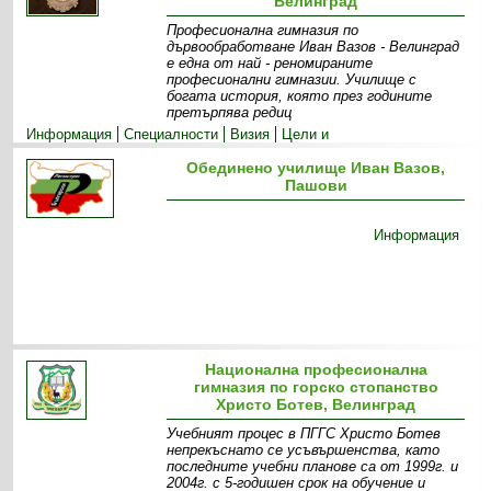
Велинград
Професионална гимназия по
дървообработване Иван Вазов - Велинград
е една от най - реномираните
професионални гимназии. Училище с
богата история, която през годините
претърпява редиц
Информация
Специалности
Визия
Цели и
приоритети
Екип
Прием
Обединено училище Иван Вазов,
Пашови
Информация
Национална професионална
гимназия по горско стопанство
Христо Ботев, Велинград
Учебният процес в ПГГС Христо Ботев
непрекъснато се усъвършенства, като
последните учебни планове са от 1999г. и
2004г. с 5-годишен срок на обучение и