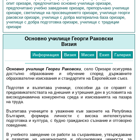
опит оризаре
,
предпочитано основно училище оризаре
,
предпочитано учебно заведение оризаре
,
препоръчано училище
оризаре
,
светилище на просвещението оризаре
,
училище георги
раковски оризаре
,
училище с добра материална база оризаре
,
училище с добра подготовка оризаре
,
училище с традиции
оризаре
Основно училище Георги Раковски
Визия
Информация
Визия
Мисия
Екип
Галерия
Основно училище Георги Раковски
, село Оризаре осигурява
достъпно образование и обучение според държавните
образователни изисквания и стандартите на Европейския съюз.
Подготвя и възпитава ученици, способни да се справят с
предизвикателствата на днешния и утрешния ден в условията на
високодинамична конкурентна среда и изискванията на пазара
на труда.
Възпитава учениците в уважение към законите на Република
България, формира личности с висока интелектуална
подготовка и култура, с будно гражданско съзнание и отговорно
поведение.
В учебното заведение се работи за съхраняване, утвърждаване
и развитие на националните и общочовешки ценности, за