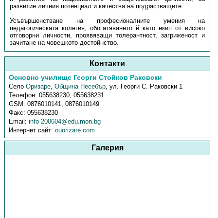
развитие личния потенциал и качества на подрастващите.
Усъвършенстване на професионалните умения на
педагогическата колегия, обогатяването й като екип от високо
отговорни личности, проявяващи толерантност, загриженост и
зачитане на човешкото достойнство.
Контакти
Основно училище Георги Стойков Раковски
Село
Оризаре
,
Община Несебър
,
ул. Георги С. Раковски 1
Телефон:
055638230, 055638231
GSM:
0876010141, 0876010149
Факс:
055638230
Email:
info-200604@edu.mon.bg
Интернет сайт:
ouorizare.com
Галерия