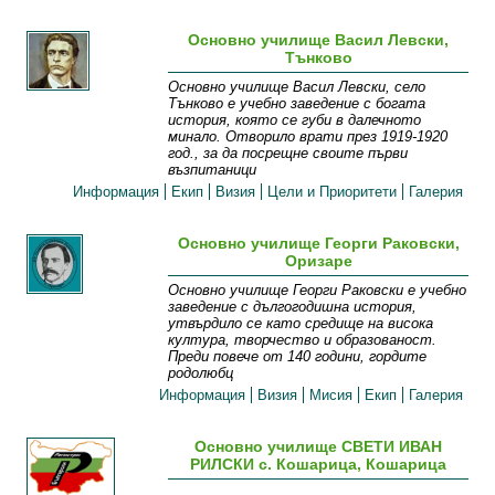
Основно училище Васил Левски,
Тънково
Основно училище Васил Левски, село
Тънково е учебно заведение с богата
история, която се губи в далечното
минало. Отворило врати през 1919-1920
год., за да посрещне своите първи
възпитаници
Информация
Екип
Визия
Цели и Приоритети
Галерия
Основно училище Георги Раковски,
Оризаре
Основно училище Георги Раковски е учебно
заведение с дългогодишна история,
утвърдило се като средище на висока
култура, творчество и образованост.
Преди повече от 140 години, гордите
родолюбц
Информация
Визия
Мисия
Екип
Галерия
Основно училище СВЕТИ ИВАН
РИЛСКИ с. Кошарица, Кошарица