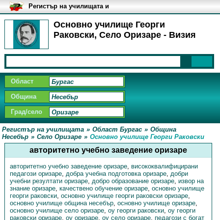
Регистър на училищата и
университетите в България
Основно училище Георги
Раковски, Село Оризаре - Визия
Област
Община
Град/село
Регистър на училищата
»
Област Бургас
»
Община
Несебър
»
Село Оризаре
»
Основно училище Георги Раковски
авторитетно учебно заведение оризаре
авторитетно учебно заведение оризаре
,
висококвалифицирани
педагози оризаре
,
добра учебна подготовка оризаре
,
добри
учебни резултати оризаре
,
добро образование оризаре
,
извор на
знание оризаре
,
качествено обучение оризаре
,
основно училище
георги раковски
,
основно училище георги раковски оризаре
,
основно училище община несебър
,
основно училище оризаре
,
основно училище село оризаре
,
оу георги раковски
,
оу георги
раковски оризаре
,
оу оризаре
,
оу село оризаре
,
педагози с богат