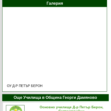
Галерия
ОУ Д-Р ПЕТЪР БЕРОН
Още Училища в Община Георги Дамяново
Основно училище Д-р Петър Берон,
Септемврийци