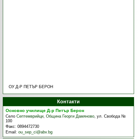
ОУ Д-Р ПЕТЪР БЕРОН
Контакти
Основно училище Д-р Петър Берон
Село
Септемврийци
,
Община Георги Дамяново
,
ул. Свобода №
100
Факс:
0894472730
Email:
ou_sep_ci@abv.bg