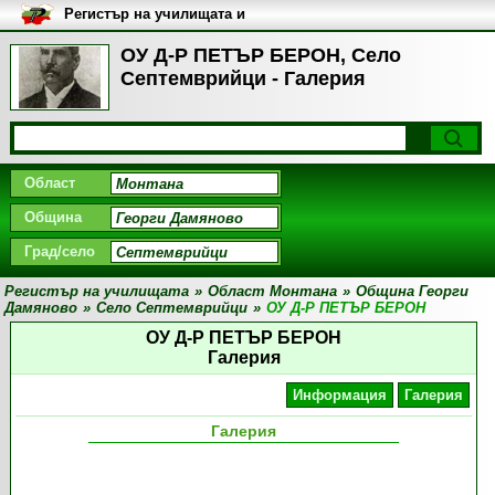
Регистър на училищата и
университетите в България
ОУ Д-Р ПЕТЪР БЕРОН, Село
Септемврийци - Галерия
Област
Община
Град/село
Регистър на училищата
»
Област Монтана
»
Община Георги
Дамяново
»
Село Септемврийци
»
ОУ Д-Р ПЕТЪР БЕРОН
ОУ Д-Р ПЕТЪР БЕРОН
Галерия
Информация
Галерия
Галерия