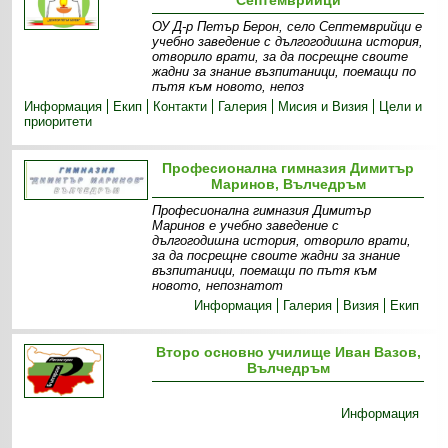
ОУ Д-р Петър Берон, село Септемврийци е
учебно заведение с дългогодишна история,
отворило врати, за да посрещне своите
жадни за знание възпитаници, поемащи по
пътя към новото, непоз
Информация
Екип
Контакти
Галерия
Мисия и Визия
Цели и
приоритети
Професионална гимназия Димитър
Маринов, Вълчедръм
Професионална гимназия Димитър
Маринов е учебно заведение с
дългогодишна история, отворило врати,
за да посрещне своите жадни за знание
възпитаници, поемащи по пътя към
новото, непознатот
Информация
Галерия
Визия
Екип
Второ основно училище Иван Вазов,
Вълчедръм
Информация