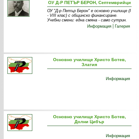
ОУ Д-Р ПЕТЪР БЕРОН, Септемврийци
ОУ "Д-р Петър Берон" е основно училище (І
- VІІІ клас) с общинско финансиране.
Учебни смени: една смяна - само сутрин .
Информация
Галерия
Основно училище Христо Ботев,
Златия
Информация
Основно училище Христо Ботев,
Долни Цибър
Информация