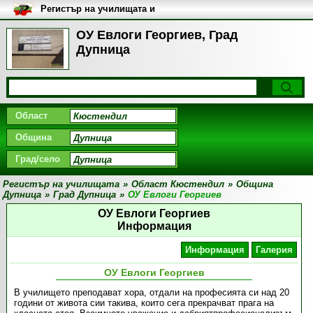
Регистър на училищата и
университетите в България
ОУ Евлоги Георгиев, Град
Дупница
Област
Община
Град/село
Регистър на училищата
»
Област Кюстендил
»
Община
Дупница
»
Град Дупница
»
ОУ Евлоги Георгиев
ОУ Евлоги Георгиев
Информация
Информация
Галерия
ОУ Евлоги Георгиев
В училището преподават хора, отдали на професията си над 20
години от живота сии такива, които сега прекрачват прага на