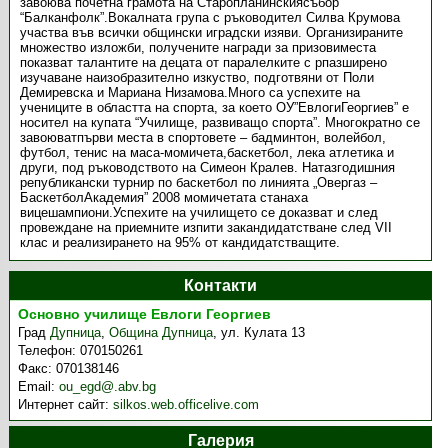
завоюва почетна грамота на Старопланинскиясъбор
“Балканфолк”.Вокалната група с ръководител Силва Крумова
участва във всички общински иградски изяви. Организираните
множество изложби, получените награди за призовиместа
показват талантите на децата от паралелките с рпазширено
изучаване наизобразително изкуство, подготвяни от Поли
Демиревска и Мариана Низамова.Много са успехите на
учениците в областта на спорта, за което ОУ”ЕвлогиГеоргиев” е
носител на купата “Училище, развиващо спорта”. Многократно се
завоюватпърви места в спортовете – бадминтон, волейбол,
футбол, тенис на маса-момичета,баскетбол, лека атлетика и
други, под ръководството на Симеон Кралев. Натазгодишния
републикански турнир по баскетбол по линията „Овергаз –
БаскетболАкадемия” 2008 момичетата станаха
вицешампиони.Успехите на училището се доказват и след
провеждане на приемните изпити закандидатстване след VІІ
клас и реализирането на 95% от кандидатстващите.
Контакти
Основно училище Евлоги Георгиев
Град
Дупница
,
Община Дупница
,
ул. Кулата 13
Телефон:
070150261
Факс:
070138146
Email:
ou_egd@.abv.bg
Интернет сайт:
silkos.web.officelive.com
Галерия