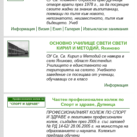
отворя врати през 1978 г., за да посрещне
своите жадни за знание възпитаници,
поемащи по пътя към новото,
непознатото, неизвестното, пътя към
бъдещето. Учеб
Информация
Визия
Екип
Галерия
Извънкласни занимания
ОСНОВНО УЧИЛИЩЕ СВЕТИ СВЕТИ
КИРИЛ И МЕТОДИЙ, Яхиново
ОУ Св. Св. Кирил и Методий се намира в
село Яхиново, област Кюстендил.
Училището е единственото на
територията на селото. Учебното
заведение се посещава от ученици,
обучаващи се в класо
Информация
Частен професионален колеж по
Спорт и здраве, Дупница
ПРОФЕСИОНАЛНИЯТ КОЛЕЖ ПО СПОРТ
И ЗДРАВЕ е легитимен професионален
колеж, създаден през 2005 г. със заповед
№ РД 14-62/ 28.06.2005 г. на министъра на
образованието и науката. Колежът
предлага обучени