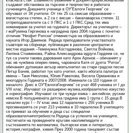
класната стая. Взаимното уважение и добриятпрофесионализъм
създават обстановка за търсене и творчество в работата
сучениците.Днешните ученици в ОУ”Евлоги Георгиев” се
обучават от 34 учители. От тях 25 са свисше образование –
магистърска степен, а 2 са с висше – бакалаварска степен. 11
отпреподавателите са с II ПКС и 1 с I ПКС.Сред тях има
номинирани за учител на годината. Директорът на училището –
г-жаРумяна Гиргинова е наградена през 2004 година с почетно
отличие “Неофит Рилски” отминистъра на образованието и
науката Игор Дамянов. Редица преподаватели участваткато
съавтори на сборници, публикации в различни централни и
местни издания –Теменужка Костадинова, Светла Войнова,
Лиляна Стоименова, Райна Александрова идруги.Гордеем се, че
тук са учили такива дарования като Арон Аронов – обичаният у
нас ив чужбина оперен певец, чаровната Катя от дуета “Ритон”,
обичаният дупнишки актьор иизпълнител на стари градски песни
Петър Бачев, работил тук като учител, както ибогата палитра от
имена – Таня Николова, Юлия Равелова, Весела Орманкова и
многодруги.Годината е 2007/2008. Изминали са 110 години от
началото. Днес в ОУ”ЕвлогиГеоргиев” се учат 468 ученика от I до
VIII клас. Изучават се разширено музика,изобразително изкуство
и хореография. Изучават се три чужди езика – английски, рускии
немски.В полудневната детска градина има 1 група с 15 деца.В
начален курс І – ІV клас има 12 паралелки с 255 ученика.В
прогимназията се учат 213 ученика в 10 паралелки.В училището
се приемат за обучение и деца със специални
образователнипотребности.Редица са успехите на учениците,
постигнати на проведените кръгове наолимпиадите и
състезанията по математика, български език и литература,
история,география, химия.През 2000 година танцовият състав