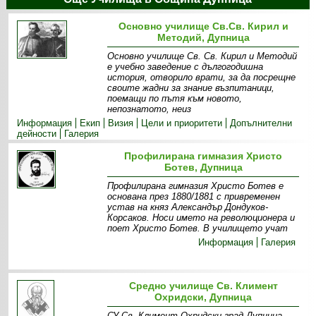
Основно училище Св.Св. Кирил и
Методий, Дупница
Основно училище Св. Св. Кирил и Методий
е учебно заведение с дългогодишна
история, отворило врати, за да посрещне
своите жадни за знание възпитаници,
поемащи по пътя към новото,
непознатото, неиз
Информация
Екип
Визия
Цели и приоритети
Допълнителни
дейности
Галерия
Профилирана гимназия Христо
Ботев, Дупница
Профилирана гимназия Христо Ботев e
основана през 1880/1881 с привременен
устав на княз Александър Дондуков-
Корсаков. Носи името на революционера и
поет Христо Ботев. В училището учат
Информация
Галерия
Средно училище Св. Климент
Охридски, Дупница
СУ Св. Климент Охридски град Дупница