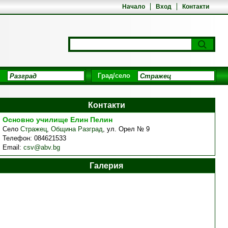
Начало
Вход
Контакти
Град/село
Контакти
Основно училище Елин Пелин
Село
Стражец
,
Община Разград
,
ул. Орел № 9
Телефон:
084621533
Email:
csv@abv.bg
Галерия