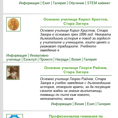
Информация
Екип
Галерия
Обучение
STEM кабинет
Основно училище Кирил Христов,
Стара Загора
Основно училище Кирил Христов, Стара
Загора е основано през 1896 год. Неговата
дългогодишна история е повод за гордост
у учителите и учениците, които ценят и
уважават традициите. Учебното
заведение е
Информация
Иновативно
училище
Екоклуб
Прoекти
Награди
Визия
Галерия
Основно училище Георги Райчев,
Стара Загора
Основно училище Георги Райчев, Стара
Загора е учебно заведение с дългогодишна
история, отворило врати, за да посрещне
своите жадни за знание възпитаници,
поемащи по пътя към новото,
непознатото, неизв
Информация
Визия
Екип
Галерия
Професионална гимназия по