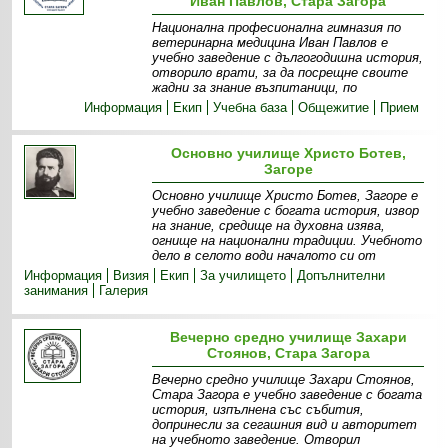
Иван Павлов, Стара Загора
Национална професионална гимназия по
ветеринарна медицина Иван Павлов е
учебно заведение с дългогодишна история,
отворило врати, за да посрещне своите
жадни за знание възпитаници, по
Информация
Екип
Учебна база
Общежитие
Прием
Основно училище Христо Ботев,
Загоре
Основно училище Христо Ботев, Загоре е
учебно заведение с богата история, извор
на знание, средище на духовна изява,
огнище на национални традиции. Учебното
дело в селото води началото си от
Информация
Визия
Екип
За училището
Допълнителни
занимания
Галерия
Вечерно средно училище Захари
Стоянов, Стара Загора
Вечерно средно училище Захари Стоянов,
Стара Загора е учебно заведение с богата
история, изпълнена със събития,
допринесли за сегашния вид и авторитет
на учебното заведение. Отворил