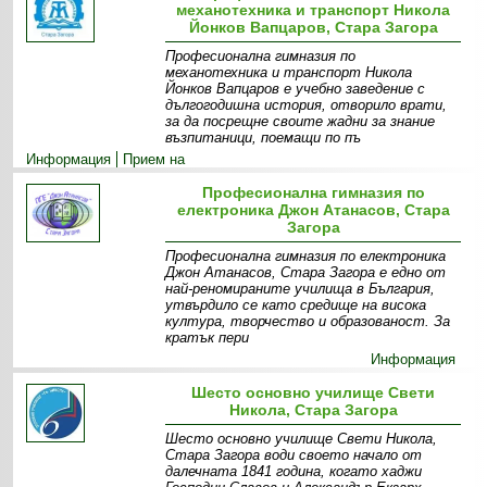
механотехника и транспорт Никола
Йонков Вапцаров, Стара Загора
Професионална гимназия по
механотехника и транспорт Никола
Йонков Вапцаров е учебно заведение с
дългогодишна история, отворило врати,
за да посрещне своите жадни за знание
възпитаници, поемащи по пъ
Информация
Прием на
ученици
Екип
Мисия
Визия
Галерия
Професионална гимназия по
електроника Джон Атанасов, Стара
Загора
Професионална гимназия по електроника
Джон Атанасов, Стара Загора е едно от
най-реномираните училища в България,
утвърдило се като средище на висока
култура, творчество и образованост. За
кратък пери
Информация
Шесто основно училище Свети
Никола, Стара Загора
Шесто основно училище Свети Никола,
Стара Загора води своето начало от
далечната 1841 година, когато хаджи