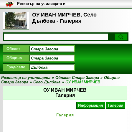
Регистър на училищата и
университетите в България
ОУ ИВАН МИРЧЕВ, Село
Дълбока - Галерия
Област
Община
Град/село
Регистър на училищата
»
Област Стара Загора
»
Община
Стара Загора
»
Село Дълбока
»
ОУ ИВАН МИРЧЕВ
ОУ ИВАН МИРЧЕВ
Галерия
Информация
Галерия
Галерия