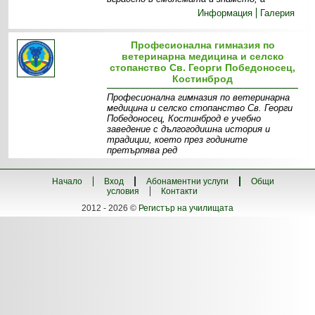
Информация
Галерия
Професионална гимназия по
ветеринарна медицина и селско
стопанство Св. Георги Победоносец,
Костинброд
Професионална гимназия по ветеринарна
медицина и селско стопанство Св. Георги
Победоносец, Костинброд е учебно
заведение с дългогодишна история и
традиции, което през годините
претърпява ред
Информация
Материална база
Екип
Специалности -
прием
Проекти
Начало
Вход
Абонаментни услуги
Общи
условия
Контакти
2012 - 2026 ©
Регистър на училищата