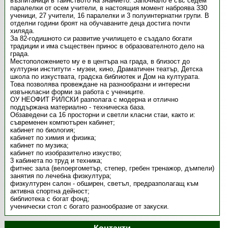
възпитаници в тайнството на знанието. Започнало е със седем
паралелки от осем учители, в настоящия момент наброява 330
ученици, 27 учители, 16 паралелки и 3 полуинтернатни групи. В
отделни години броят на обучаваните деца достига почти
хиляда.
За 82-годишното си развитие училището е създало богати
традиции и има съществен принос в образователното дело на
града.
Местоположението му е в центъра на града, в близост до
културни институти - музеи, кино, Драматичен театър, Детска
школа по изкуствата, градска библиотек и Дом на културата.
Това позволява провеждане на разнообразни и интересни
извънкласни форми за работа с учениците.
ОУ НЕОФИТ РИЛСКИ разполага с модерна и отлично
поддържана материално - техническа база.
Обзаведени са 16 просторни и светли класни стаи, както и:
съвременен компютърен кабинет;
кабинет по биология;
кабинет по химия и физика;
кабинет по музика;
кабинет по изобразително изкуство;
3 кабинета по труд и техника;
фитнес зала (велоергометър, степер, гребен тренажор, дъмпели)
занятия по лечебна физкултура;
физкултурен салон - обширен, светъл, предразполагащ към
активна спортна дейност;
библиотека с богат фонд;
ученически стол с богато разнообразие от закуски.