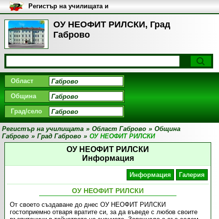
Регистър на училищата и
университетите в България
ОУ НЕОФИТ РИЛСКИ, Град
Габрово
Област
Община
Град/село
Регистър на училищата
»
Област Габрово
»
Община
Габрово
»
Град Габрово
»
ОУ НЕОФИТ РИЛСКИ
ОУ НЕОФИТ РИЛСКИ
Информация
Информация
Галерия
ОУ НЕОФИТ РИЛСКИ
От своето създаване до днес ОУ НЕОФИТ РИЛСКИ
гостоприемно отваря вратите си, за да въведе с любов своите