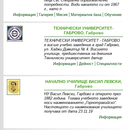
деца със специални образователни
потребности. Води началото си от 1967
г., като п
Информация
Галерия
Мисия
Материална база
Обучение
ТЕХНИЧЕСКИ УНИВЕРСИТЕТ-
ГАБРОВО, Габрово
ТЕХНИЧЕСКИ УНИВЕРСИТЕТ - ГАБРОВО
е висше учебно заведение в град Габрово,
ул. Хаджи Димитър № 4. Висшето
училище, предшественик на днешния
Технически университет датир
Информация
Дейност
Специалности
НАЧАЛНО УЧИЛИЩЕ ВАСИЛ ЛЕВСКИ,
Габрово
НУ Васил Левски, Гарбово е открито през
1882 година. Тогава учебното заведение
носи наименованието „Горнотракийско“.
Настоящото си наименование училището
получава от дата 23.11.19
Информация