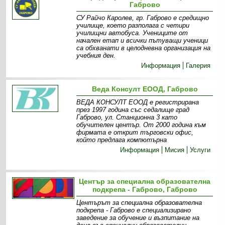
Габрово
СУ Райчо Каролев, гр. Габрово е средищно
училище, което разполага с четири
училищни автобуса. Учениците от
начален етап и всички пътуващи ученици
са обхванати в целодневна организация на
учебния ден.
Информация
Галерия
Веда Консулт ЕООД, Габрово
ВЕДА КОНСУЛТ ЕООД е регистрирана
през 1997 година със седалище град
Габрово, ул. Станционна 3 като
обучителен център. От 2000 година към
фирмата е открит търговски офис,
който предлага компютърна
Информация
Мисия
Услуги
Център за специална образователна
подкрепа - Габрово, Габрово
Центърът за специална образователна
подкрепа - Габрово е специализирано
заведение за обучение и възпитание на