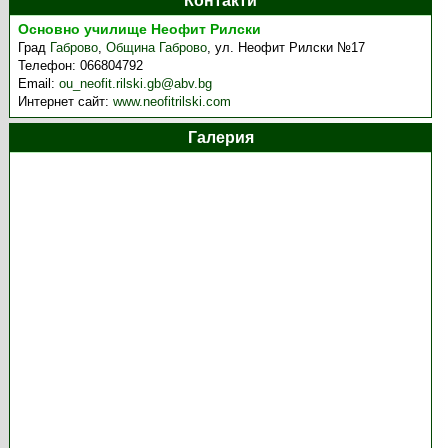
Контакти
Основно училище Неофит Рилски
Град
Габрово
,
Община Габрово
,
ул. Неофит Рилски №17
Телефон:
066804792
Email:
ou_neofit.rilski.gb@abv.bg
Интернет сайт:
www.neofitrilski.com
Галерия