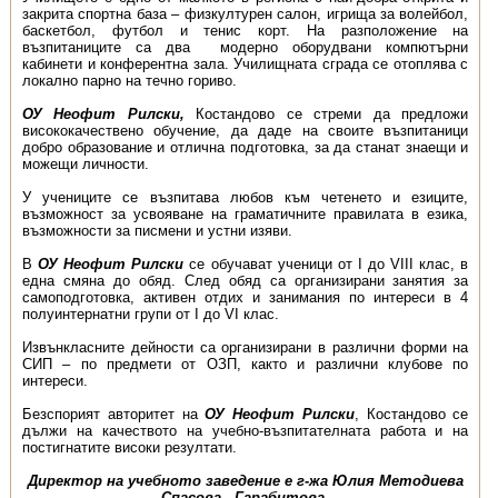
закрита спортна база – физкултурен салон, игрища за волейбол,
баскетбол, футбол и тенис корт. На разположение на
възпитаниците са два модерно оборудвани компютърни
кабинети и конферентна зала. Училищната сграда се отоплява с
локално парно на течно гориво.
ОУ Неофит Рилски,
Костандово се стреми да предложи
висококачествено обучение, да даде на своите възпитаници
добро образование и отлична подготовка, за да станат знаещи и
можещи личности.
У учениците се възпитава любов към четенето и езиците,
възможност за усвояване на граматичните правилата в езика,
възможности за писмени и устни изяви.
В
ОУ Неофит Рилски
се обучават ученици от І до VІІІ клас, в
една смяна до обяд. След обяд са организирани занятия за
самоподготовка, активен отдих и занимания по интереси в 4
полуинтернатни групи от І до VІ клас.
Извънкласните дейности са организирани в различни форми на
СИП – по предмети от ОЗП, както и различни клубове по
интереси.
Безспорият авторитет на
ОУ Неофит Рилски
, Костандово се
дължи на качеството на учебно-възпитателната работа и на
постигнатите високи резултати.
Директор на учебното заведение е г-жа Юлия Методиева
Спасова - Гарабитова.