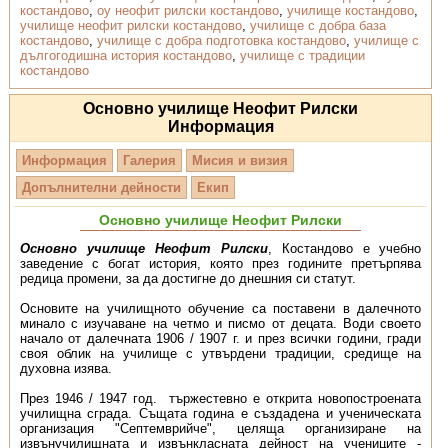
костандово
,
оу неофит рилски костандово
,
училище костандово
,
училище неофит рилски костандово
,
училище с добра база
костандово
,
училище с добра подготовка костандово
,
училище с
дългогодишна история костандово
,
училище с традиции
костандово
Основно училище Неофит Рилски
Информация
Информация
Галерия
Мисия и визия
Допълнителни дейности
Екип
Основно училище Неофит Рилски
Основно училище Неофит Рилски
, Костандово е учебно
заведение с богат история, която през годините претърпява
редица промени, за да достигне до днешния си статут.
Основите на училищното обучение са поставени в далечното
минало с изучаване на четмо и писмо от децата. Води своето
начало от далечната 1906 / 1907 г. и през всички години, гради
своя облик на училище с утвърдени традиции, средище на
духовна изява.
През 1946 / 1947 год. тържестевно е открита новопостроената
училищна сграда. Същата година е създадена и ученическата
организация "Септемврийче", целяща организиране на
извънучилищната и извънкласната дейност на учениците -