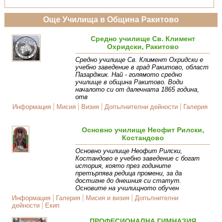
Още Училища в Община Ракитово
Средно училище Св. Климент
Охридски, Ракитово
Средно училище Св. Климент Охридски е
учебно заведение в град Ракитово, област
Пазарджик. Най - голямото средно
училище в община Ракитово. Води
началото си от далечната 1865 година,
отв
Информация
Мисия
Визия
Допълнителни дейности
Галерия
Основно училище Неофит Рилски,
Костандово
Основно училище Неофит Рилски,
Костандово е учебно заведение с богат
история, която през годините
претърпява редица промени, за да
достигне до днешния си статут.
Основите на училищното обучен
Информация
Галерия
Мисия и визия
Допълнителни
дейности
Екип
ПРОФЕСИОНАЛНА ГИМНАЗИЯ