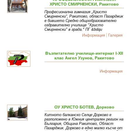
ХРИСТО СМИРНЕНСКИ, Ракитово
Професионална гимназия „Христо
Смирненски“, Ракитово, област Пазарджик
е бившето Средно общообразователно
оздравително училище "Христо
Смирненски" в града.* ПГ &bdqu
Информация
Галерия
Възпитателно училище-интернат I-XII
клас Ангел Узунов, Ракитово
Информация
ОУ ХРИСТО БОТЕВ, Дорково
Китното балканско Селце Дорково е
разположено в Южния централен регион на
България, Община Ракитово, Област
Пазарджик. Дорково е едно малко късче от