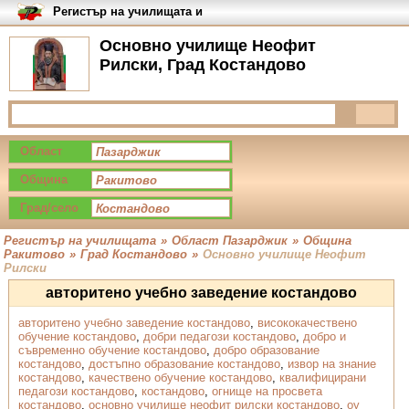
Регистър на училищата и
университетите в България
Основно училище Неофит
Рилски, Град Костандово
Област
Община
Град/село
Регистър на училищата
»
Област Пазарджик
»
Община
Ракитово
»
Град Костандово
»
Основно училище Неофит
Рилски
авторитено учебно заведение костандово
авторитено учебно заведение костандово
,
висококачествено
обучение костандово
,
добри педагози костандово
,
добро и
съвременно обучение костандово
,
добро образование
костандово
,
достъпно образование костандово
,
извор на знание
костандово
,
качествено обучение костандово
,
квалифицирани
педагози костандово
,
костандово
,
огнище на просвета
костандово
,
основно училище неофит рилски костандово
,
оу