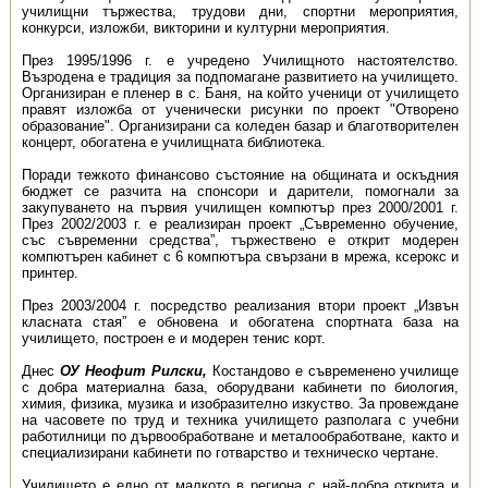
училищни тържества, трудови дни, спортни мероприятия,
конкурси, изложби, викторини и културни мероприятия.
През 1995/1996 г. е учредено Училищното настоятелство.
Възродена е традиция за подпомагане развитието на училището.
Организиран е пленер в с. Баня, на който ученици от училището
правят изложба от ученически рисунки по проект "Отворено
образование". Организирани са коледен базар и благотворителен
концерт, обогатена е училищната библиотека.
Поради тежкото финансово състояние на общината и оскъдния
бюджет се разчита на спонсори и дарители, помогнали за
закупуването на първия училищен компютър през 2000/2001 г.
През 2002/2003 г. е реализиран проект „Съвременно обучение,
със съвременни средства”, тържествено е открит модерен
компютърен кабинет с 6 компютъра свързани в мрежа, ксерокс и
принтер.
През 2003/2004 г. посредство реализания втори проект „Извън
класната стая” е обновена и обогатена спортната база на
училището, построен е и модерен тенис корт.
Днес
ОУ Неофит Рилски,
Костандово е съвременено училище
с добра материална база, оборудвани кабинети по биология,
химия, физика, музика и изобразително изкуство. За провеждане
на часовете по труд и техника училището разполага с учебни
работилници по дървообработване и металообработване, както и
специализирани кабинети по готварство и техническо чертане.
Училището е едно от малкото в региона с най-добра открита и