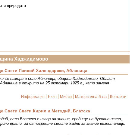
ът и природата
бщина Хаджидимово
е Свети Паисий Хилендарски, Абланица
ки се намира в село Абланица, община Хаджидимово, Област
Абланица е открито на 25 октомври 1925 г., като заменя
Информация
Екип
Мисия
Материална база
Контакти
е Свети Свети Кирил и Методий, Блатска
дий, село Блатска е извор на знание, средище на духовна изява,
рило врати, за да посрещне своите жадни за знание възпитаници,