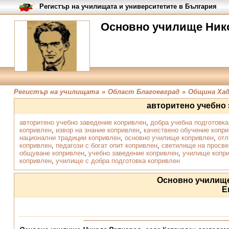
Регистър на училищата и университетите в България
Основно училище Нико
Регистър на училищата
»
Област Благоевград
»
Община Ха
авторитено учебно
авторитено учебно заведение копривлен
,
добра учебна подготовка
копривлен
,
извор на знание копривлен
,
качествено обучение копр
национални традиции копривлен
,
основно училище копривлен
,
отл
копривлен
,
педагози с богат опит копривлен
,
светилище на просве
общуване копривлен
,
учебно заведение копривлен
,
училище копр
копривлен
,
училище с добра подготовка копривлен
Основно училищ
Е