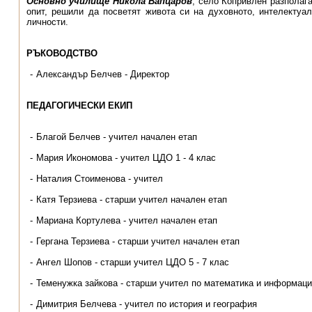
Основно училище Никола Вапцаров
, село Копривлен разполага
опит, решили да посветят живота си на духовното, интелектуа
личности.
РЪКОВОДСТВО
Александър Белчев - Директор
ПЕДАГОГИЧЕСКИ ЕКИП
Благой Белчев - учител начален етап
Мария Икономова - учител ЦДО 1 - 4 клас
Наталия Стоименова - учител
Катя Терзиева - старши учител начален етап
Мариана Кортулева - учител начален етап
Гергана Терзиева - старши учител начален етап
Ангел Шопов - старши учител ЦДО 5 - 7 клас
Теменужка зайкова - старши учител по математика и информаци
Димитрия Белчева - учител по история и география