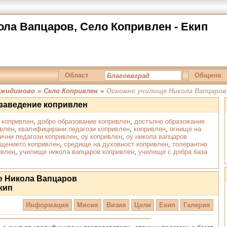
ла Вапцаров, Село Копривлен - Екип
Област
Община
джидимово
»
Село Копривлен
»
Основно училище Никола Вапцаров
 заведение копривлен
 копривлен
,
добро образование копривлен
,
достъпно образожание
ивлен
,
квалифицирани педагози копривлен
,
копривлен
,
огнище на
ични педагози копривлен
,
оу копривлен
,
оу никола вапцаров
щението копривлен
,
средище на духовност копривлен
,
толерантно
ивлен
,
училище никола вапцаров копривлен
,
училище с добра база
е Никола Вапцаров
кип
Информация
Мисия
Визия
Цели
Екип
Галерия