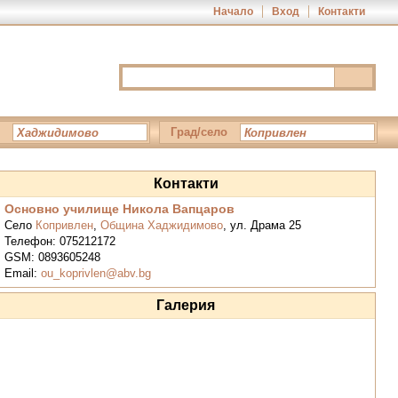
Начало
Вход
Контакти
Град/село
Контакти
Основно училище Никола Вапцаров
Село
Копривлен
,
Община Хаджидимово
,
ул. Драма 25
Телефон:
075212172
GSM:
0893605248
Email:
ou_koprivlen@abv.bg
Галерия