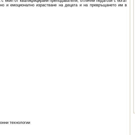
 с екип от квалифицирани преподаватели, отлични педагози с богат
лно и емоционално израстване на децата и на превръщането им в
онни технологии