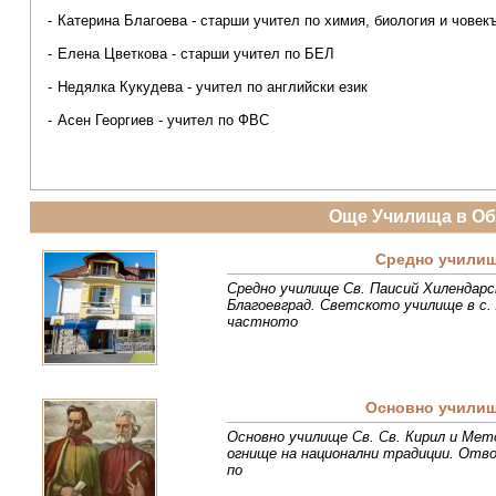
Катерина Благоева - старши учител по химия, биология и човек
Елена Цветкова - старши учител по БЕЛ
Недялка Кукудева - учител по английски език
Асен Георгиев - учител по ФВС
Още Училища в О
Средно училищ
Средно училище Св. Паисий Хилендарс
Благоевград. Светското училище в с. 
частното
Oсновно училищ
Основно училище Св. Св. Кирил и Мето
огнище на национални традиции. Отво
по