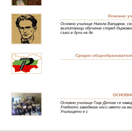
Основно у
Основно училище Никола Вапцаров, сел
възпитаници обучение според държав
съюз в духа на де
Средно общообразователн
ОСНОВНО
Основно училище Гоце Делчев се нами
Учебното заведение носи името на вел
Училището е с