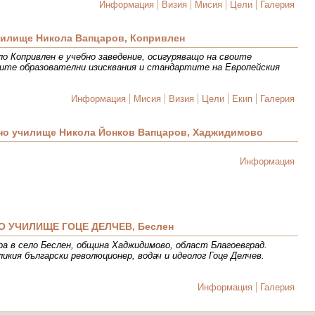
Информация
Визия
Мисия
Цели
Галерия
чилище Никола Вапцаров, Копривлен
о Копривлен е учебно заведение, осигуряващо на своите
ните образователни изисквания и стандартите на Европейския
Информация
Мисия
Визия
Цели
Екип
Галерия
о училище Никола Йонков Вапцаров, Хаджидимово
Информация
 УЧИЛИЩЕ ГОЦЕ ДЕЛЧЕВ, Беслен
ра в село Беслен, община Хаджидимово, област Благоевград.
икия български революционер, водач и идеолог Гоце Делчев.
Информация
Галерия