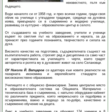
неизвестното, пътя към
бъдещето.
Води началото си от 1958 год. и през всички години, гради своя
облик на училище с утвърдени традиции, средище на духовна
изява, превърнало се в съвременно и модерно училище,
развиващ се културно - образователен център в селото.
От създаването на учебното заведение, учители и ученици
вървят по светлия път на образованието и науката, за да
пренасят през годините познанията, творчеството и силата на
духа.
Високото качество на подготовка, съдържа­телната същност на
възпитателната работа, строгият ред и дисциплина са само част
от характери­стиката на училището - черти, които градят
авторитета и ролята му в духовният живот на село Селановци.
ОУ Никола Й. Вапцаров
се адаптира към новите реалности на
пазарната икономика и европейските стандарти за
висококачествено образование.
Училището е с общинско финансиране. Заема централно място
в образователната система на Общината. Материално -
техническата база е съвременна, с напълно оборудвани кабинет
по различните предмети, която непрекъснато се подобрява и
осъвременява, важно и водещо за по-добро, качествено и
съвременно обучение на децата.
Днес в учебното заведение се обучават 174 ученици в 8