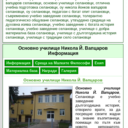
вапцаров селановци
,
основно училище селановци
,
отлична
учебна подготовка селановци
,
оу никола йонков вапцаров
селановци
,
оу селановци
,
педагози с богат опит селановци
,
съвременено учебно заведение селановци
,
толерантно
педагогическо общуване селановци
,
утвърдено средище на
духовна изява селановци
,
учебно заведение с богата история
селановци
,
учебно заведение селановци
,
училище с добра
материална база селановци
,
училище с дългогодишна история
селановци
,
училище с традиции село селановци
Основно училище Никола Й. Вапцаров
Информация
Информация
Среща на Малките Философи
Екип
Материална база
Награди
Галерия
Основно училище Никола Й. Вапцаров
Основно училище
Никола Й. Вапцаров
,
Селановци е учебно
заведение с
дългогодишна история,
отворило врати, за да
посрещне своите жадни
за знание възпитаници,
поемащи по пътя към
новото, непознатото,