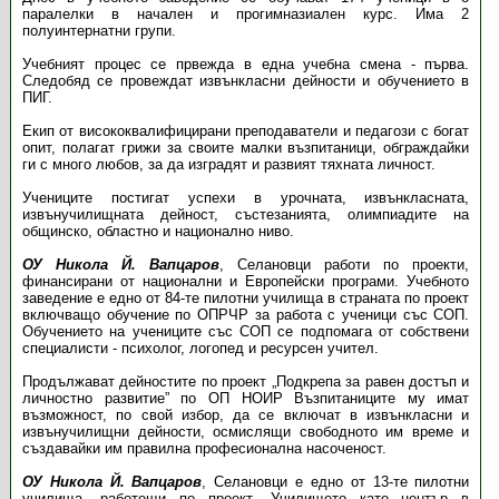
паралелки в начален и прогимназиален курс. Има 2
полуинтернатни групи.
Учебният процес се првежда в една учебна смена - първа.
Следобяд се провеждат извънкласни дейности и обучението в
ПИГ.
Екип от висококвалифицирани преподаватели и педагози с богат
опит, полагат грижи за своите малки възпитаници, обграждайки
ги с много любов, за да изградят и развият тяхната личност.
Учениците постигат успехи в урочната, извънкласната,
извънучилищната дейност, състезанията, олимпиадите на
общинско, областно и национално ниво.
ОУ Никола Й. Вапцаров
, Селановци работи по проекти,
финансирани от национални и Европейски програми. Учебното
заведение е едно от 84-те пилотни училища в страната по проект
включващо обучение по ОПРЧР за работа с ученици със СОП.
Обучението на учениците със СОП се подпомага от собствени
специалисти - психолог, логопед и ресурсен учител.
Продължават дейностите по проект „Подкрепа за равен достъп и
личностно развитие” по ОП НОИР Възпитаниците му имат
възможност, по свой избор, да се включат в извънкласни и
извънучилищни дейности, осмислящи свободното им време и
създавайки им правилна професионална насоченост.
ОУ Никола Й. Вапцаров
, Селановци е едно от 13-те пилотни
училища, работещи по проект „Училището като център в