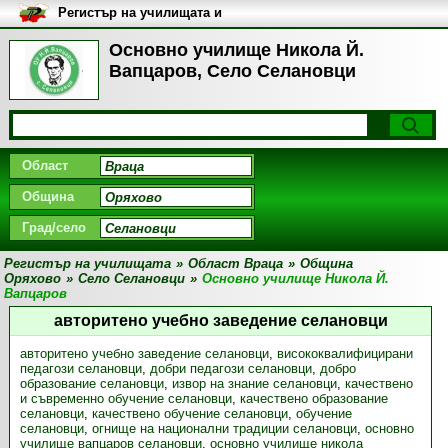
Регистър на училищата и
университетите в България
Основно училище Никола Й.
Вапцаров, Село Селановци
Област
Община
Град/село
Регистър на училищата
»
Област Враца
»
Община
Оряхово
»
Село Селановци
»
Основно училище Никола Й.
Вапцаров
авторитено учебно заведение селановци
авторитено учебно заведение селановци
,
висококвалифицирани
педагози селановци
,
добри педагози селановци
,
добро
образование селановци
,
извор на знание селановци
,
качествено
и съвременно обучение селановци
,
качествено образование
селановци
,
качествено обучение селановци
,
обучение
селановци
,
огнище на национални традиции селановци
,
основно
училище вапцаров селановци
,
основно училище никола