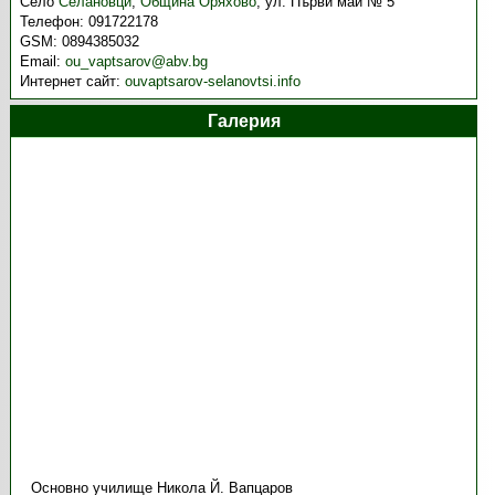
Село
Селановци
,
Община Оряхово
,
ул. Първи май № 5
Телефон:
091722178
GSM:
0894385032
Email:
ou_vaptsarov@abv.bg
Интернет сайт:
ouvaptsarov-selanovtsi.info
Галерия
Основно училище Никола Й. Вапцаров