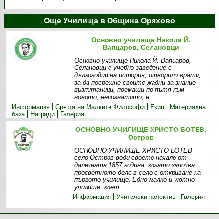
Още Училища в Община Оряхово
Основно училище Никола Й.
Вапцаров, Селановци
Основно училище Никола Й. Вапцаров,
Селановци е учебно заведение с
дългогодишна история, отворило врати,
за да посрещне своите жадни за знание
възпитаници, поемащи по пътя към
новото, непознатото, н
Информация
Среща на Малките Философи
Екип
Материална
база
Награди
Галерия
ОСНОВНО УЧИЛИЩЕ ХРИСТО БОТЕВ,
Остров
ОСНОВНО УЧИЛИЩЕ ХРИСТО БОТЕВ
село Остров води своето начало от
далечната 1857 година, когато започва
просветното дело в село с откриване на
първото училище. Едно малко и уютно
училище, коет
Информация
Учителски колектив
Галерия