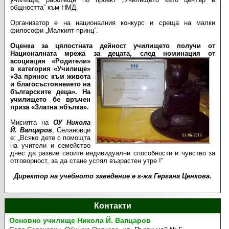
общността” към НМД.
Организатор е на националния конкурс и среща на малки
философи „Малкият принц”.
Оценка за цялостната дейност училището получи от
Националната мрежа за децата,
след номинация от
асоциация «Родители»
в категория «Училище»
«За принос към живота
и благосъстоянеието на
българските деца». На
училището бе връчен
приза «Златна ябълка».
Мисията на
ОУ Никола
Й. Вапцаров
, Селановци
е: „Всяко дете с помощта
на учители и семейство
днес да развие своите индивидуални способности и чувство за
отговорност, за да стане успял възрастен утре !”
Директор на учебното заведение е г-жа Гергана Ценкова.
Контакти
Основно училище Никола Й. Вапцаров