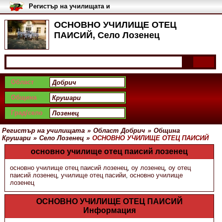
Регистър на училищата и
университетите в България
ОСНОВНО УЧИЛИЩЕ ОТЕЦ
ПАИСИЙ, Село Лозенец
Област
Община
Град/село
Регистър на училищата
»
Област Добрич
»
Община
Крушари
»
Село Лозенец
»
ОСНОВНО УЧИЛИЩЕ ОТЕЦ ПАИСИЙ
основно училище отец паисий лозенец
основно училище отец паисий лозенец
,
оу лозенец
,
оу отец
паисий лозенец
,
училище отец пасийи
,
основно училище
лозенец
ОСНОВНО УЧИЛИЩЕ ОТЕЦ ПАИСИЙ
Информация