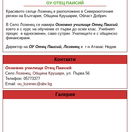
ОУ ОТЕЦ ПАИСИЙ
Красивото селце Лозенец е разположено в Североизточния
регион на България, Община Крушарии, Област Добрич.
В Село Лозенец се намира
Основно училище Отец Паисий
,
което е с курс на обучение от първи до осми клас. Учебният
процес е едносменен, само сутрин. Училището е с общинско
финансиране.
Директор на
ОУ Отец Паисий, Лозенец
е г-н Атанас Недев.
Контакти
Основно училище Отец Паисий
Село
Лозенец
,
Община Крушари
,
ул. Първа 56
Телефон:
05773377
Email:
ou_lozenec@abv.bg
Галерия