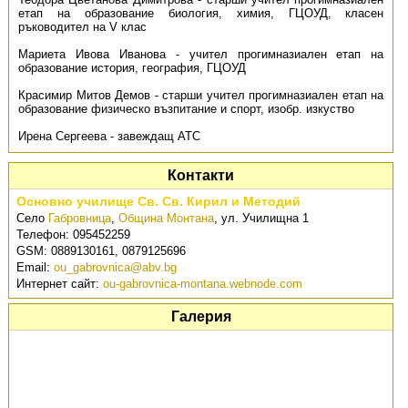
етап на образование биология, химия, ГЦОУД, класен
ръководител на V клас
Мариета Ивова Иванова - учител прогимназиален етап на
образование история, география, ГЦОУД
Красимир Митов Демов - старши учител прогимназиален етап на
образование физическо възпитание и спорт, изобр. изкуство
Ирена Сергеева - завеждащ АТС
Контакти
Основно училище Св. Св. Кирил и Методий
Село
Габровница
,
Община Монтана
,
ул. Училищна 1
Телефон:
095452259
GSM:
0889130161, 0879125696
Email:
ou_gabrovnica@abv.bg
Интернет сайт:
ou-gabrovnica-montana.webnode.com
Галерия