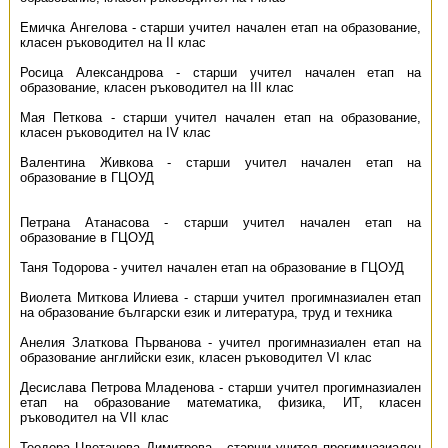
Емичка Ангелова - старши учител начален етап на образование,
класен ръководител на II клас
Росица Александрова - старши учител начален етап на
образование, класен ръководител на III клас
Мая Петкова - старши учител начален етап на образование,
класен ръководител на IV клас
Валентина Живкова - старши учител начален етап на
образование в ГЦОУД
Петрана Атанасова - старши учител начален етап на
образование в ГЦОУД
Таня Тодорова - учител начален етап на образование в ГЦОУД
Виолета Миткова Илиева - старши учител прогимназиален етап
на образование български език и литература, труд и техника
Анелия Златкова Първанова - учител прогимназиален етап на
образование английски език, класен ръководител VI клас
Десислава Петрова Младенова - старши учител прогимназиален
етап на образование математика, физика, ИТ, класен
ръководител на VII клас
Теодора Цветанова Димитрова - старши учител прогимназиален