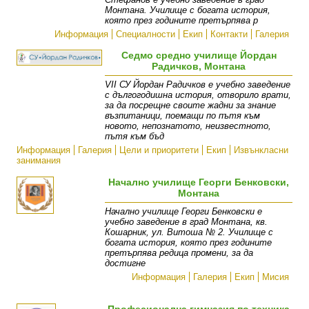
Монтана. Училище с богата история,
която през годините претърпява р
Информация
Специалности
Екип
Контакти
Галерия
Седмо средно училище Йордан
Радичков, Монтана
VII СУ Йордан Радичков е учебно заведение
с дългогодишна история, отворило врати,
за да посрещне своите жадни за знание
възпитаници, поемащи по пътя към
новото, непознатото, неизвестното,
пътя към бъд
Информация
Галерия
Цели и приоритети
Екип
Извънкласни
занимания
Начално училище Георги Бенковски,
Монтана
Начално училище Георги Бенковски е
учебно заведение в град Монтана, кв.
Кошарник, ул. Витоша № 2. Училище с
богата история, която през годините
претърпява редица промени, за да
достигне
Информация
Галерия
Екип
Мисия