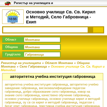
Регистър на училищата и
университетите в България
Основно училище Св. Св. Кирил
и Методий, Село Габровница -
Екип
Област
Община
Град/село
Регистър на училищата
»
Област Монтана
»
Община
Монтана
»
Село Габровница
»
Основно училище Св. Св. Кирил и
Методий
авторитетна учебна институция габровница
авторитетна учебна институция габровница
,
авторитетно учебно
заведение габровница
,
висококвалифицирани педагози
габровница
,
добро образование село габровница
,
извор на
знание село габровница
,
качествено обучение габровница
,
основно училище габровница
,
основно училище кирил и методий
габровница
,
оу св св кирил и методий габровница
,
педагози с
богат опит габровница
,
престижна учебна институция габровница
,