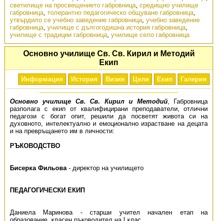
светилище на просвещението габровница
,
средищно училище
габровница
,
толерантно педагогическо общуване габровница
,
утвърдило се учебно заведение габровница
,
учебно заведение
габровница
,
училище с дългогодишна история габровница
,
училище с традиции габровница
,
училище село габровница
Основно училище Св. Св. Кирил и Методий
Екип
Информация
История
Визия
Цели
Екип
Галерия
Основно училище Св. Св. Кирил и Методий
, Габровница
разполага с екип от квалифицирани преподаватели, отлични
педагози с богат опит, решили да посветят живота си на
духовното, интелектуално и емоционално израстване на децата
и на превръщането им в личности:
РЪКОВОДСТВО
Бисерка Фильова
- директор на училището
ПЕДАГОГИЧЕСКИ ЕКИП
Даниела Маринова - старши учител начален етап на
образование, класен ръководител на I клас