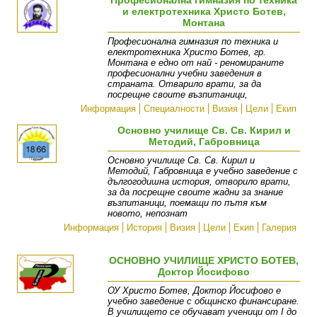
Професионална гимназия по техника
и електротехника Христо Ботев,
Монтана
Професионална гимназия по техника и
електротехника Христо Ботев, гр.
Монтана е едно от най - реномираните
професионални учебни заведения в
страната. Отварило врати, за да
посрещне своите възпитаници,
Информация
Специалности
Визия
Цели
Екип
Основно училище Св. Св. Кирил и
Методий, Габровница
Основно училище Св. Св. Кирил и
Методий, Габровница е учебно заведение с
дългогодишна история, отворило врати,
за да посрещне своите жадни за знание
възпитаници, поемащи по пътя към
новото, непознат
Информация
История
Визия
Цели
Екип
Галерия
ОСНОВНО УЧИЛИЩЕ ХРИСТО БОТЕВ,
Доктор Йосифово
ОУ Христо Ботев, Доктор Йосифово е
учебно заведение с общинско финансиране.
В училището се обучават ученици от I до