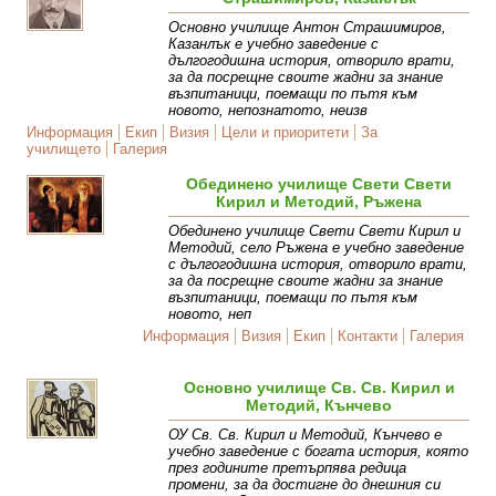
Основно училище Антон Страшимиров,
Казанлък е учебно заведение с
дългогодишна история, отворило врати,
за да посрещне своите жадни за знание
възпитаници, поемащи по пътя към
новото, непознатото, неизв
Информация
Екип
Визия
Цели и приоритети
За
училището
Галерия
Обединено училище Свети Свети
Кирил и Методий, Ръжена
Обединено училище Свети Свети Кирил и
Методий, село Ръжена е учебно заведение
с дългогодишна история, отворило врати,
за да посрещне своите жадни за знание
възпитаници, поемащи по пътя към
новото, неп
Информация
Визия
Екип
Контакти
Галерия
Основно училище Св. Св. Кирил и
Методий, Кънчево
ОУ Св. Св. Кирил и Методий, Кънчево е
учебно заведение с богата история, която
през годините претърпява редица
промени, за да достигне до днешния си