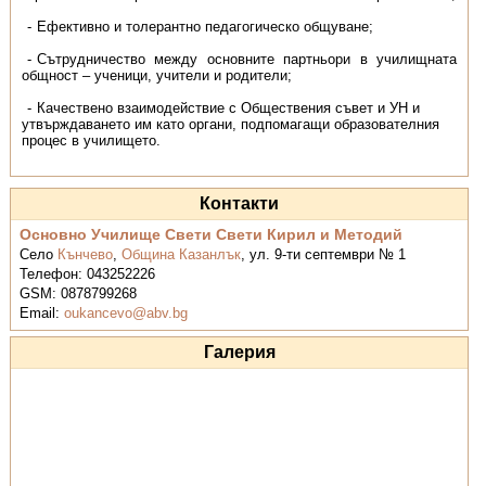
Ефективно и толерантно педагогическо общуване;
Сътрудничество между основните партньори в училищната
общност – ученици, учители и родители;
Качествено взаимодействие с Обществения съвет и УН и
утвърждаването им като органи, подпомагащи образователния
процес в училището.
Контакти
Основно Училище Свети Свети Кирил и Методий
Село
Кънчево
,
Община Казанлък
,
ул. 9-ти септември № 1
Телефон:
043252226
GSM:
0878799268
Email:
oukancevo@abv.bg
Галерия