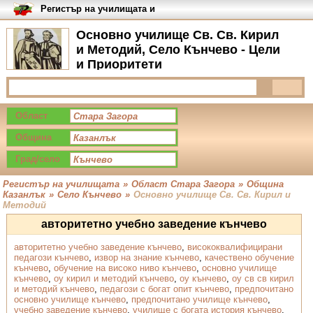
Регистър на училищата и
университетите в България
Основно училище Св. Св. Кирил
и Методий, Село Кънчево - Цели
и Приоритети
Област
Община
Град/село
Регистър на училищата
»
Област Стара Загора
»
Община
Казанлък
»
Село Кънчево
»
Основно училище Св. Св. Кирил и
Методий
авторитетно учебно заведение кънчево
авторитетно учебно заведение кънчево
,
висококвалифицирани
педагози кънчево
,
извор на знание кънчево
,
качествено обучение
кънчево
,
обучение на високо ниво кънчево
,
основно училище
кънчево
,
оу кирил и методий кънчево
,
оу кънчево
,
оу св св кирил
и методий кънчево
,
педагози с богат опит кънчево
,
предпочитано
основно училище кънчево
,
предпочитано училище кънчево
,
учебно заведение кънчево
,
училище с богата история кънчево
,