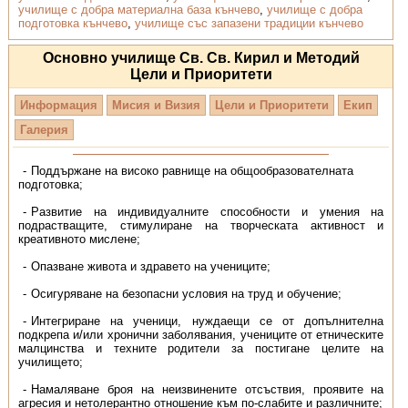
училище с добра материална база кънчево
,
училище с добра
подготовка кънчево
,
училище със запазени традиции кънчево
Основно училище Св. Св. Кирил и Методий
Цели и Приоритети
Информация
Мисия и Визия
Цели и Приоритети
Екип
Галерия
Поддържане на високо равнище на общообразователната
подготовка;
Развитие на индивидуалните способности и умения на
подрастващите, стимулиране на творческата активност и
креативното мислене;
Опазване живота и здравето на учениците;
Осигуряване на безопасни условия на труд и обучение;
Интегриране на ученици, нуждаещи се от допълнителна
подкрепа и/или хронични заболявания, учениците от етническите
малцинства и техните родители за постигане целите на
училището;
Намаляване броя на неизвинените отсъствия, проявите на
агресия и нетолерантно отношение към по-слабите и различните;