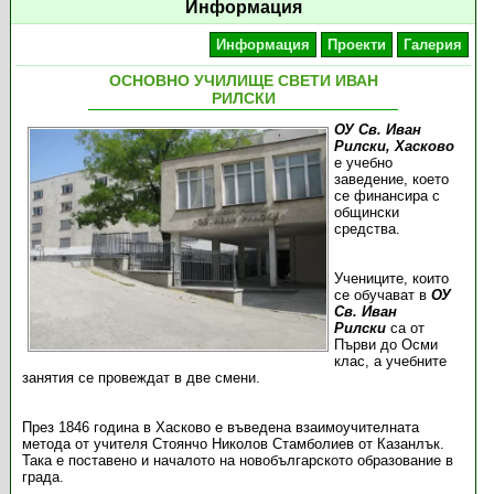
Информация
Информация
Проекти
Галерия
ОСНОВНО УЧИЛИЩЕ СВЕТИ ИВАН
РИЛСКИ
ОУ Св. Иван
Рилски, Хасково
е учебно
заведение, което
се финансира с
общински
средства.
Учениците, които
се обучават в
ОУ
Св. Иван
Рилски
са от
Първи до Осми
клас, а учебните
занятия се провеждат в две смени.
През 1846 година в Хасково е въведена взаимоучителната
метода от учителя Стоянчо Николов Стамболиев от Казанлък.
Така е поставено и началото на новобългарското образование в
града.