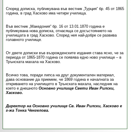
Според дописка, публикувана във вестник „Турция“ бр. 45 от 1865
година, в град Хасково има четири училища.
Във вестник „Македония“ бр. 16 от 13.01.1870 година е
публикувана нова дописка, отнасяща се досъстоянието на
училищата в град Хасково. Според нея най-добре се развива
голавното училище.
От двете дописки във възрожденските издания става ясно, че за
периода от 1865-1870 година се появява едно ново училище – в
Трънската махала на Хасково.
Всичко това, поради липса на друг документален материал,
дава основание да приемем, че 1869 година е началната за
откриването на училището в Трънската махала, наследник на
което е днешното
Основно училище Свети Иван Рилски,
Хасково.
Директор на Основно училище Св. Иван Рилски, Хасково е
г-жа Тонка Ченгелова.