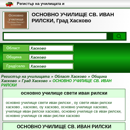
Регистър на училищата и
университетите в България
ОСНОВНО УЧИЛИЩЕ СВ. ИВАН
РИЛСКИ, Град Хасково
Област
Община
Град/село
Регистър на училищата
»
Област Хасково
»
Община
Хасково
»
Град Хасково
»
ОСНОВНО УЧИЛИЩЕ СВ. ИВАН
РИЛСКИ
основно училище свети иван рилски
основно училище свети иван рилски
,
оу свети иван рилски
хасково
,
хасково
,
оу хасково
,
основно училище хасково
,
училище иван рилски хасково
,
основно училище св иван рилски
,
основно училище св иван рислки хасково
ОСНОВНО УЧИЛИЩЕ СВ. ИВАН РИЛСКИ