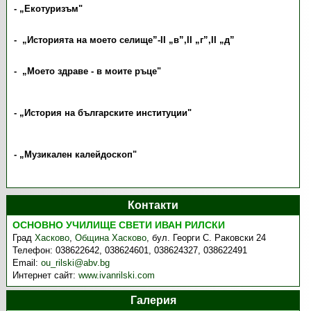
-
„
Екотуризъм"
- „Историята на моето селище”-ІІ „в”,ІІ „г”,ІІ „д”
-
„
Моето здраве - в моите ръце"
-
„
История на българските институции"
-
„
Музикален калейдоскоп"
Контакти
ОСНОВНО УЧИЛИЩЕ СВЕТИ ИВАН РИЛСКИ
Град
Хасково
,
Община Хасково
,
бул. Георги С. Раковски 24
Телефон:
038622642, 038624601, 038624327, 038622491
Email:
ou_rilski@abv.bg
Интернет сайт:
www.ivanrilski.com
Галерия