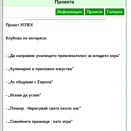
Проекти
Информация
Проекти
Галерия
Проект УСПЕХ
Клубове по интереси:
-
„
Да направим училището привлекателно за младите хора"
-
„
Кулинарни и приложни изкуства"
-
„
Аз общувам с Европа"
-
„
Искам да успея"
-
„
Пленер - Нарисувай света около нас"
- „Семейните празници - като игра”