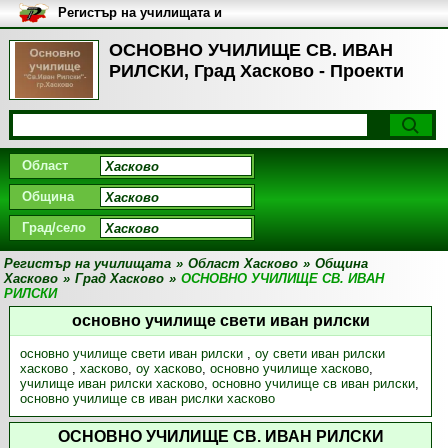
Регистър на училищата и
университетите в България
ОСНОВНО УЧИЛИЩЕ СВ. ИВАН
РИЛСКИ, Град Хасково - Проекти
Област
Община
Град/село
Регистър на училищата
»
Област Хасково
»
Община
Хасково
»
Град Хасково
»
ОСНОВНО УЧИЛИЩЕ СВ. ИВАН
РИЛСКИ
основно училище свети иван рилски
основно училище свети иван рилски
,
оу свети иван рилски
хасково
,
хасково
,
оу хасково
,
основно училище хасково
,
училище иван рилски хасково
,
основно училище св иван рилски
,
основно училище св иван рислки хасково
ОСНОВНО УЧИЛИЩЕ СВ. ИВАН РИЛСКИ