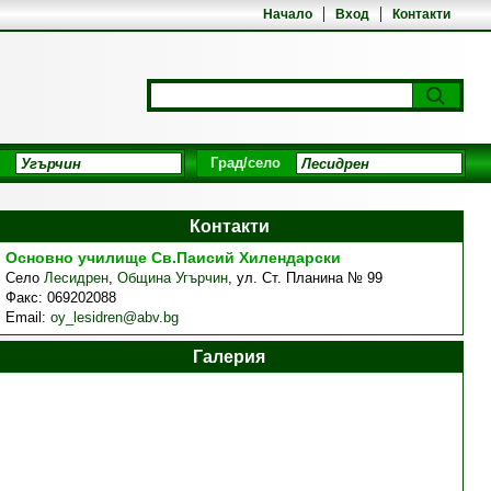
Начало
Вход
Контакти
Град/село
Контакти
Основно училище Св.Паисий Хилендарски
Село
Лесидрен
,
Община Угърчин
,
ул. Ст. Планина № 99
Факс:
069202088
Email:
oy_lesidren@abv.bg
Галерия