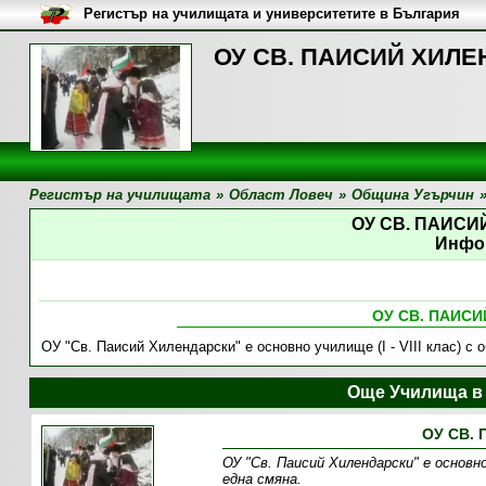
Регистър на училищата и университетите в България
ОУ СВ. ПАИСИЙ ХИЛЕН
Регистър на училищата
»
Област Ловеч
»
Община Угърчин
ОУ СВ. ПАИС
Инфо
ОУ СВ. ПАИС
ОУ "Св. Паисий Хилендарски" е основно училище (І - VІІІ клас) с
Още Училища в
ОУ СВ.
ОУ "Св. Паисий Хилендарски" е основно
една смяна .