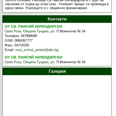
селото Основно Училище Св.Паисий Хилендарски е с курс на
обучение от първи до осми клас. Учебният процес се провежда в
една смяна. Училището е с общинско финансиране.
Контакти
ОУ СВ. ПАИСИЙ ХИЛЕНДАРСКИ
Село
Роза
,
Община Тунджа
,
ул. П.Момчилов № 54
Телефон:
047898048
GSM:
0884367777
Факс:
04718326
Email:
roza_school_jambol@abv.bg
ОУ СВ. ПАИСИЙ ХИЛЕНДАРСКИ
Село
Роза
,
Община Тунджа
,
ул. П.Момчилов № 54
Галерия