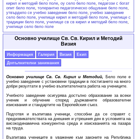
кирил и методий бело поле
,
оу село бело поле
,
педагози с богат
опит бело поле
,
толерантно педагогическо общуване бело поле
,
утвърдило се учебно заведение бело поле
,
учебно заведение
село бело поле
,
училище кирил и методий бело поле
,
училище с
традиции бело поле
,
училище св св кирил и методий бело поле
,
училище село бело поле
Основно училище Св. Св. Кирил и Методий
Визия
Информация
Галерия
Визия
Екип
Допълнителни занимания
Основно училище Св. Св. Кирил и Методий,
Бело поле е
учебно заведение с установени традиции в постигането на много
добри резултати в учебно възпитателната работа на учениците.
Учебното заведение осигурява достъпно образование за всеки
ученик и обучение според държавните образователни
изисквания и стандартите на Европейския съюз.
Подготвя и възпитава ученици, способни да се справят с
предизвикателствата на днешния и утрешния ден в условията на
високодинамична конкурентна среда и изискванията на пазара
на труда.
Възпитава учениците в уважение към законите на Република