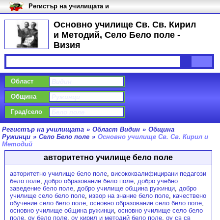
Регистър на училищата и
университетите в България
Основно училище Св. Св. Кирил
и Методий, Село Бело поле -
Визия
Област
Община
Град/село
Регистър на училищата
»
Област Видин
»
Община
Ружинци
»
Село Бело поле
»
Основно училище Св. Св. Кирил и
Методий
авторитетно училище бело поле
авторитетно училище бело поле
,
висококвалифицирани педагози
бело поле
,
добро образование бело поле
,
добро учебно
заведение бело поле
,
добро училище община ружинци
,
добро
училище село бело поле
,
извор на знание бело поле
,
качествено
обучение село бело поле
,
основно образование село бело поле
,
основно училище община ружинци
,
основно училище село бело
поле
,
оу бело поле
,
оу кирил и методий бело поле
,
оу св св