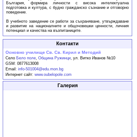
България, формира личности с висока интелектуална
подготовка и култура, с будно гражданско съзнание и отговорно
поведение.
В учебното заведение се работи за съхраняване, утвърждаване
и развитие на националните и общочовешки ценности, личния
потенциал и качества на възпитаниците.
Контакти
Основно училище Св. Св. Кирил и Методий
Село
Бело поле
,
Община Ружинци
,
ул. Витко Иванов №10
GSM:
0877613008
Email:
info-501004@edu.mon.bg
Интернет сайт:
www.oubelopole.com
Галерия