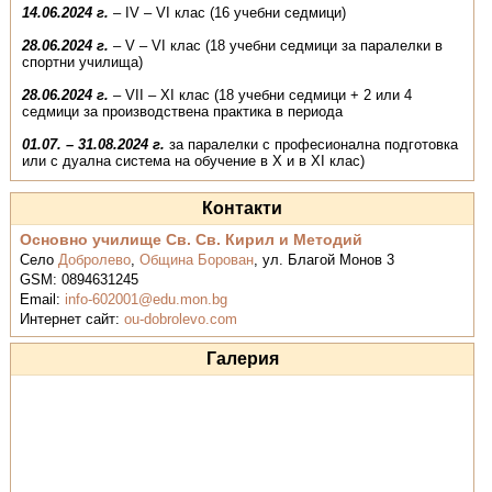
1
4.06.2024
г.
– IV – VІ клас (16 учебни седмици)
28.06.2024 г.
– V – VІ клас (18 учебни седмици за паралелки в
спортни училища)
28.06.2024 г.
– VII – XI клас (18 учебни седмици + 2 или 4
седмици за производствена практика в периода
01.07. – 31.08.2024 г.
за паралелки с професионална подготовка
или с дуална система на обучение в Х и в XI клас)
Контакти
Основно училище Св. Св. Кирил и Методий
Село
Добролево
,
Община Борован
,
ул. Благой Монов 3
GSM:
0894631245
Email:
info-602001@edu.mon.bg
Интернет сайт:
ou-dobrolevo.com
Галерия