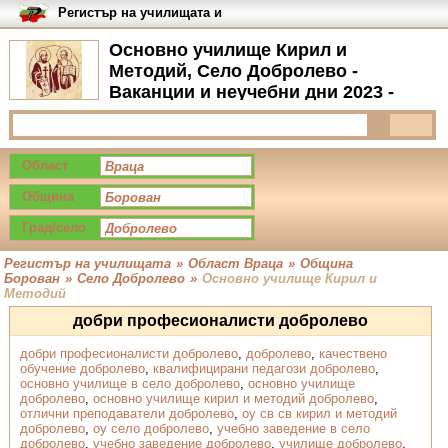
Регистър на училищата и
университетите в България
Основно училище Кирил и
Методий, Село Добролево -
Ваканции и неучебни дни 2023 -
2024
Област
Община
Град/село
Регистър на училищата
»
Област Враца
»
Община
Борован
»
Село Добролево
»
Основно училище Кирил и
Методий
добри професионалисти добролево
добри професионалисти добролево
,
добролево
,
качествено
обучение добролево
,
квалифицирани педагози добролево
,
основно училище в село добролево
,
основно училище
добролево
,
основно училище кирил и методий добролево
,
отлични преподаватели добролево
,
оу св св кирил и методий
добролево
,
оу село добролево
,
учебно заведение в село
добролево
,
учебно заведение добролево
,
училище добролево
,