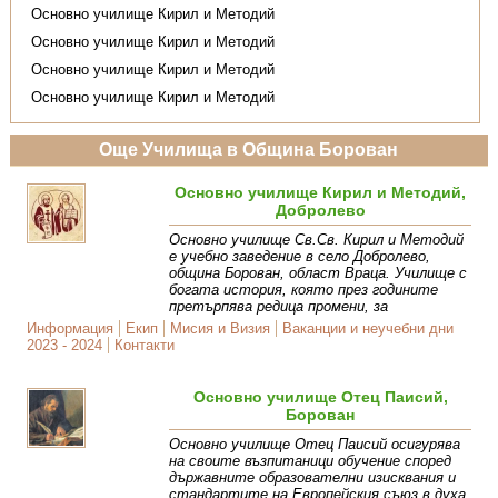
Основно училище Кирил и Методий
Основно училище Кирил и Методий
Основно училище Кирил и Методий
Основно училище Кирил и Методий
Още Училища в Община Борован
Основно училище Кирил и Методий,
Добролево
Основно училище Св.Св. Кирил и Методий
е учебно заведение в село Добролево,
община Борован, област Враца. Училище с
богата история, която през годините
претърпява редица промени, за
Информация
Екип
Мисия и Визия
Ваканции и неучебни дни
2023 - 2024
Контакти
Основно училище Отец Паисий,
Борован
Основно училище Отец Паисий осигурява
на своите възпитаници обучение според
държавните образователни изисквания и
стандартите на Европейския съюз в духа