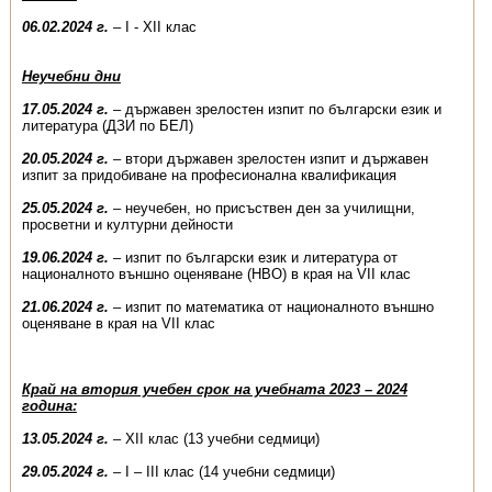
06.02.2024 г.
– I - XII клас
Неучебни дни
17.05.2024 г.
– държавен зрелостен изпит по български език и
литература (ДЗИ по БЕЛ)
20.05.2024 г.
– втори държавен зрелостен изпит и държавен
изпит за придобиване на професионална квалификация
25.05.2024 г.
– неучебен, но присъствен ден за училищни,
просветни и културни дейности
19.06.2024 г.
– изпит по български език и литература от
националното външно оценяване (НВО) в края на VII клас
21.06.2024 г.
– изпит по математика от националното външно
оценяване в края на VII клас
Край на втория учебен срок на учебната 2023 – 2024
година:
13.05.2024 г.
– XII клас (13 учебни седмици)
29.05.2024 г.
– І – III клас (14 учебни седмици)