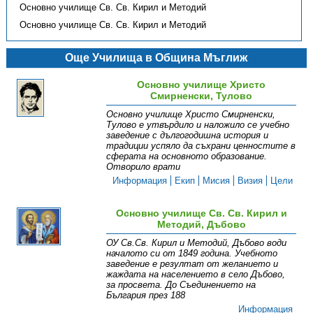
Основно училище Св. Св. Кирил и Методий
Основно училище Св. Св. Кирил и Методий
Още Училища в Община Мъглиж
Основно училище Христо
Смирненски, Тулово
Основно училище Христо Смирненски,
Тулово е утвърдило и наложило се учебно
заведение с дългогодишна история и
традиции успяло да съхрани ценностите в
сферата на основното образование.
Отворило врати
Информация
Екип
Мисия
Визия
Цели
Основно училище Св. Св. Кирил и
Методий, Дъбово
ОУ Св.Св. Кирил и Методий, Дъбово води
началото си от 1849 година. Учебното
заведение е резултат от желанието и
жаждата на населението в село Дъбово,
за просвета. До Съединението на
България през 188
Информация