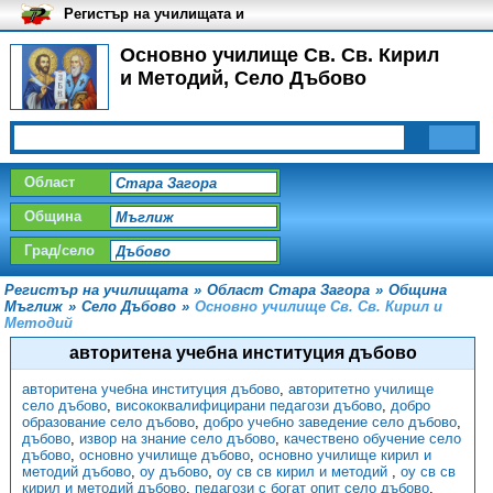
Регистър на училищата и
университетите в България
Основно училище Св. Св. Кирил
и Методий, Село Дъбово
Област
Община
Град/село
Регистър на училищата
»
Област Стара Загора
»
Община
Мъглиж
»
Село Дъбово
»
Основно училище Св. Св. Кирил и
Методий
авторитена учебна институция дъбово
авторитена учебна институция дъбово
,
авторитетно училище
село дъбово
,
висококвалифицирани педагози дъбово
,
добро
образование село дъбово
,
добро учебно заведение село дъбово
,
дъбово
,
извор на знание село дъбово
,
качествено обучение село
дъбово
,
основно училище дъбово
,
основно училище кирил и
методий дъбово
,
оу дъбово
,
оу св св кирил и методий
,
оу св св
кирил и методий дъбово
,
педагози с богат опит село дъбово
,