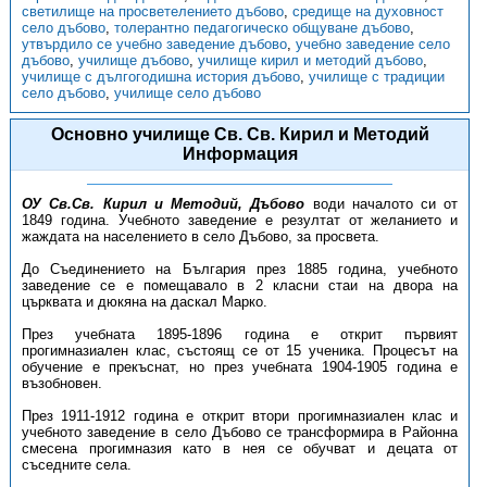
светилище на просветелението дъбово
,
средище на духовност
село дъбово
,
толерантно педагогическо общуване дъбово
,
утвърдило се учебно заведение дъбово
,
учебно заведение село
дъбово
,
училище дъбово
,
училище кирил и методий дъбово
,
училище с дългогодишна история дъбово
,
училище с традиции
село дъбово
,
училище село дъбово
Основно училище Св. Св. Кирил и Методий
Информация
ОУ Св.Св. Кирил и Методий, Дъбово
води началото си от
1849 година. Учебното заведение е резултат от желанието и
жаждата на населението в село Дъбово, за просвета.
До Съединението на България през 1885 година, учебното
заведение се е помещавало в 2 класни стаи на двора на
църквата и дюкяна на даскал Марко.
През учебната 1895-1896 година е открит първият
прогимназиален клас, състоящ се от 15 ученика. Процесът на
обучение е прекъснат, но през учебната 1904-1905 година е
възобновен.
През 1911-1912 година е открит втори прогимназиален клас и
учебното заведение в село Дъбово се трансформира в Районна
смесена прогимназия като в нея се обучват и децата от
съседните села.