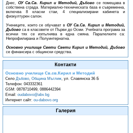
Днес,
ОУ Св.Св. Кирил и Методий, Дъбово
се помещава в
собствена сграда. Материално-техническата база е съвременна,
включва 8 класни стаи, 4 специализирани кабинета и
физкултурен салон.
Учениците, които се обучават в
ОУ Св.Св. Кирил и Методий,
Дъбово
са в класовете от Първи до Осми. Учебната програма за
всички тях се изпълнява в една смяна. Паралелките са:
Непрофилирана и Полуинтернатна.
Основно училище Свети Свети Кирил и Методий, Дъбово
се финансира с общински средства.
Контакти
Основно училище Св.св.Кирил и Методий
Село
Дъбово
,
Община Мъглиж
,
ул. Славянска 36 Б
Телефон:
043332361
GSM:
0878710499, 0886442394
Email:
oudabovo@abv.bg
Интернет сайт:
ou-dabovo.org
Галерия