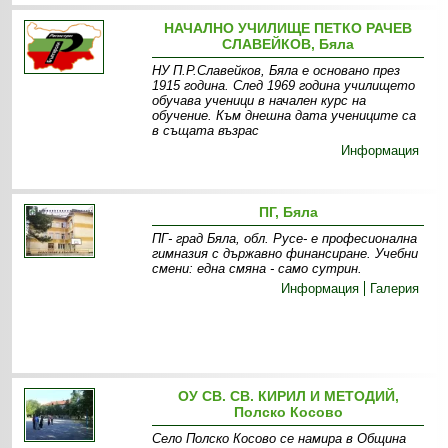
НАЧАЛНО УЧИЛИЩЕ ПЕТКО РАЧЕВ
СЛАВЕЙКОВ, Бяла
НУ П.Р.Славейков, Бяла е основано през
1915 година. След 1969 година училището
обучава ученици в начален курс на
обучение. Към днешна дата учениците са
в същата възрас
Информация
ПГ, Бяла
ПГ- град Бяла, обл. Русе- е професионална
гимназия с държавно финансиране. Учебни
смени: една смяна - само сутрин .
Информация
Галерия
ОУ СВ. СВ. КИРИЛ И МЕТОДИЙ,
Полско Косово
Село Полско Косово се намира в Община