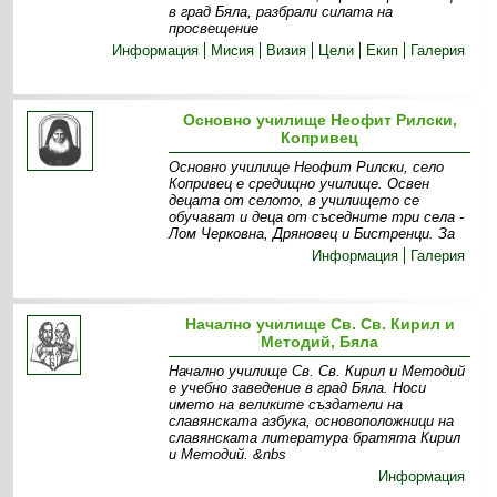
в град Бяла, разбрали силата на
просвещение
Информация
Мисия
Визия
Цели
Екип
Галерия
Основно училище Неофит Рилски,
Копривец
Основно училище Неофит Рилски, село
Копривец е средищно училище. Освен
децата от селото, в училището се
обучават и деца от съседните три села -
Лом Черковна, Дряновец и Бистренци. За
Информация
Галерия
Начално училище Св. Св. Кирил и
Методий, Бяла
Начално училище Св. Св. Кирил и Методий
е учебно заведение в град Бяла. Носи
името на великите създатели на
славянската азбука, основоположници на
славянската литература братята Кирил
и Методий. &nbs
Информация