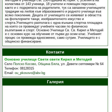
Методий е училище със 150-годишна история. С усилията на
колектива от 143 ученици, 18 учители и помощен персонал,
както и с подкрепата на родителите, тук са запазени училищните
традиции на любов към образованието и родното училище във
всяко поколение. Децата от училището се изявяват в областта
на фолклорните танци, изобразителното изкуство и
спорта.Училището разполага с една външна спортна площадка
на която се провеждат учебните часове по физическо
възпитание и спорт. Основно Училище Св. Св. Кирил и Методий
е с основен курс на обучение от първи до осми клас. Учебният
процес се провежда едносменно, само сутрин. Училището е с
общинско финансиране.
Контакти
Основно училище Свети свети Кирил и Методий
Село
Полско Косово
,
Община Бяла
,
ул. Девети септември № 64
Телефон:
08128315
Email:
ou_pkosovo@abv.bg
Галерия