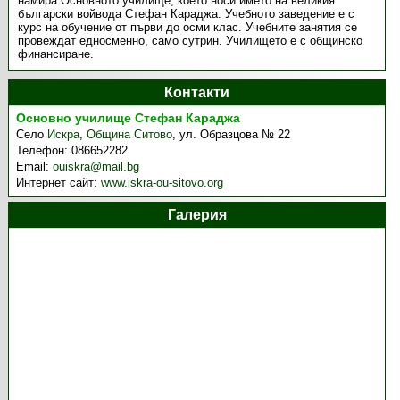
намира Основното училище, което носи името на великия
български войвода Стефан Караджа. Учебното заведение е с
курс на обучение от първи до осми клас. Учебните занятия се
провеждат едносменно, само сутрин. Училището е с общинско
финансиране.
Контакти
Основно училище Стефан Караджа
Село
Искра
,
Община Ситово
,
ул. Образцова № 22
Телефон:
086652282
Email:
ouiskra@mail.bg
Интернет сайт:
www.iskra-ou-sitovo.org
Галерия