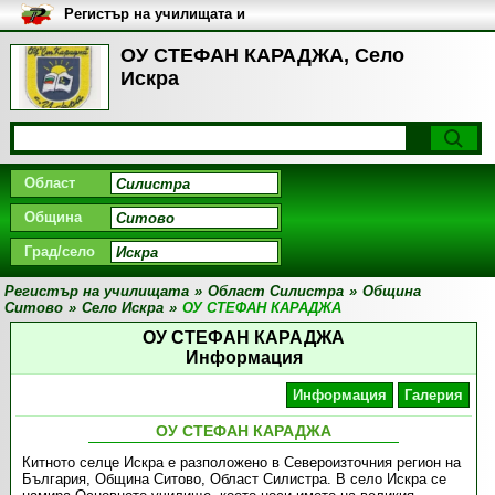
Регистър на училищата и
университетите в България
ОУ СТЕФАН КАРАДЖА, Село
Искра
Област
Община
Град/село
Регистър на училищата
»
Област Силистра
»
Община
Ситово
»
Село Искра
»
ОУ СТЕФАН КАРАДЖА
ОУ СТЕФАН КАРАДЖА
Информация
Информация
Галерия
ОУ СТЕФАН КАРАДЖА
Китното селце Искра е разположено в Североизточния регион на
България, Община Ситово, Област Силистра. В село Искра се