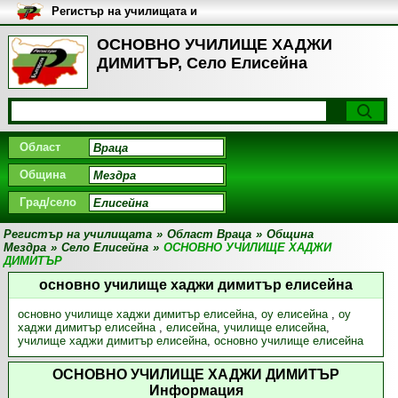
Регистър на училищата и
университетите в България
ОСНОВНО УЧИЛИЩЕ ХАДЖИ
ДИМИТЪР, Село Елисейна
Област
Община
Град/село
Регистър на училищата
»
Област Враца
»
Община
Мездра
»
Село Елисейна
»
ОСНОВНО УЧИЛИЩЕ ХАДЖИ
ДИМИТЪР
основно училище хаджи димитър елисейна
основно училище хаджи димитър елисейна
,
оу елисейна
,
оу
хаджи димитър елисейна
,
елисейна
,
училище елисейна
,
училище хаджи димитър елисейна
,
основно училище елисейна
ОСНОВНО УЧИЛИЩЕ ХАДЖИ ДИМИТЪР
Информация