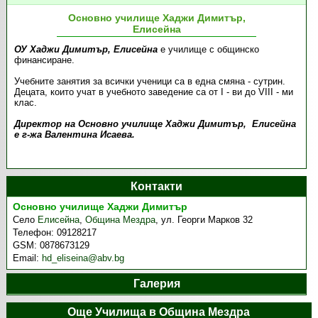
Основно училище Хаджи Димитър,
Елисейна
ОУ Хаджи Димитъ
р,
Елисейна
е училище с общинско
финансиране.
Учебните занятия за всички ученици са в една смяна - сутрин.
Децата, които учат в учебното заведение са от I - ви до VIII - ми
клас.
Директор на Основно училище Хаджи Димитър, Елисейна
е г-жа Валентина Исаева.
Контакти
Основно училище Хаджи Димитър
Село
Елисейна
,
Община Мездра
,
ул. Георги Марков 32
Телефон:
09128217
GSM:
0878673129
Email:
hd_eliseina@abv.bg
Галерия
Още Училища в Община Мездра