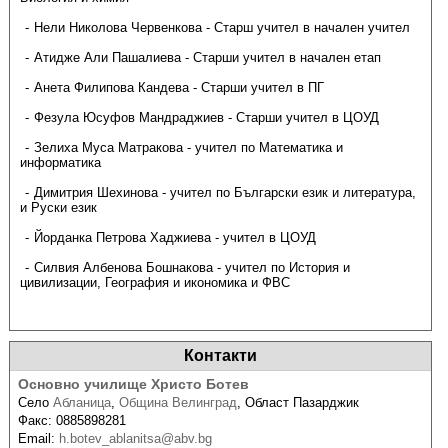
Нели Николова Червенкова - Старш учител в начален учител
Атидже Али Пашалиева - Старши учител в начален етап
Анета Филипова Кандева - Старши учител в ПГ
Фезула Юсуфов Мандраджиев - Старши учител в ЦОУД
Зелиха Муса Матракова - учител по Математика и
информатика
Димитрия Шехинова - учител по Български език и литература,
и Руски език
Йорданка Петрова Хаджиева - учител в ЦОУД
Силвия Албенова Бошнакова - учител по История и
цивилизации, География и икономика и ФВС
Контакти
Основно училище Христо Ботев
Село
Абланица
,
Община Велинград
,
Област Пазарджик
Факс:
0885898281
Email:
h.botev_ablanitsa@abv.bg