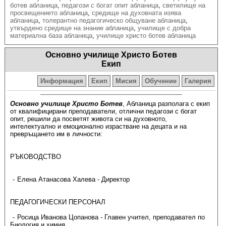
ботев абланица
,
педагози с богат опит абланица
,
светилище на
просвещението абланица
,
средище на духовната изява
абланица
,
толерантно педагогическо общуване абланица
,
утвърдено средище на знание абланица
,
училище с добра
материална база абланица
,
училище христо ботев абланица
Основно училище Христо Ботев
Екип
Информация
Екип
Мисия
Обучение
Галерия
Основно училище Христо Ботев
, Абланица разполага с екип
от квалифицирани преподаватели, отлични педагози с богат
опит, решили да посветят живота си на духовното,
интелектуално и емоционално израстване на децата и на
превръщането им в личности:
РЪКОВОДСТВО
Елена Атанасова Халева - Директор
ПЕДАГОГИЧЕСКИ ПЕРСОНАЛ​
Росица Иванова Цопанова - Главен учител, преподавател по
Биология и химия