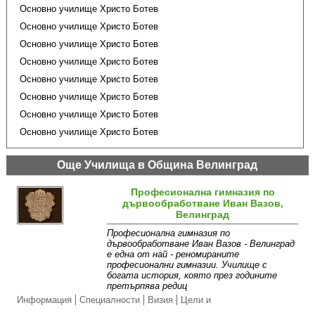
Основно училище Христо Ботев
Основно училище Христо Ботев
Основно училище Христо Ботев
Основно училище Христо Ботев
Основно училище Христо Ботев
Основно училище Христо Ботев
Основно училище Христо Ботев
Основно училище Христо Ботев
Още Училища в Община Велинград
Професионална гимназия по
дървообработване Иван Вазов,
Велинград
Професионална гимназия по
дървообработване Иван Вазов - Велинград
е една от най - реномираните
професионални гимназии. Училище с
богата история, която през годините
претърпява редиц
Информация
Специалности
Визия
Цели и
приоритети
Екип
Прием