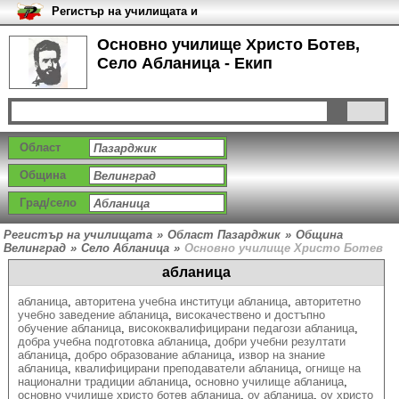
Регистър на училищата и
университетите в България
Основно училище Христо Ботев,
Село Абланица - Екип
Област
Община
Град/село
Регистър на училищата
»
Област Пазарджик
»
Община
Велинград
»
Село Абланица
»
Основно училище Христо Ботев
абланица
абланица
,
авторитена учебна институци абланица
,
авторитетно
учебно заведение абланица
,
високачествено и достъпно
обучение абланица
,
висококвалифицирани педагози абланица
,
добра учебна подготовка абланица
,
добри учебни резултати
абланица
,
добро образование абланица
,
извор на знание
абланица
,
квалифицирани преподаватели абланица
,
огнище на
национални традиции абланица
,
основно училище абланица
,
основно училище христо ботев абланица
,
оу абланица
,
оу христо