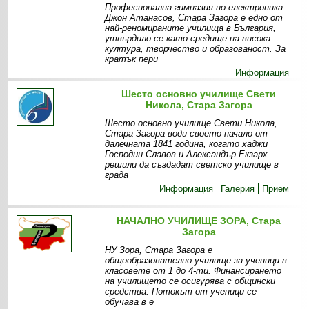
Професионална гимназия по електроника
Джон Атанасов, Стара Загора е едно от
най-реномираните училища в България,
утвърдило се като средище на висока
култура, творчество и образованост. За
кратък пери
Информация
Шесто основно училище Свети
Никола, Стара Загора
Шесто основно училище Свети Никола,
Стара Загора води своето начало от
далечната 1841 година, когато хаджи
Господин Славов и Александър Екзарх
решили да създадат светско училище в
града
Информация
Галерия
Прием
НАЧАЛНО УЧИЛИЩЕ ЗОРА, Стара
Загора
НУ Зора, Стара Загора е
общообразователно училище за ученици в
класовете от 1 до 4-ти. Финансирането
на училището се осигурява с общински
средства. Потокът от ученици се
обучава в е