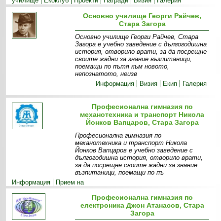
училище
Екоклуб
Прoекти
Награди
Визия
Галерия
Основно училище Георги Райчев,
Стара Загора
Основно училище Георги Райчев, Стара
Загора е учебно заведение с дългогодишна
история, отворило врати, за да посрещне
своите жадни за знание възпитаници,
поемащи по пътя към новото,
непознатото, неизв
Информация
Визия
Екип
Галерия
Професионална гимназия по
механотехника и транспорт Никола
Йонков Вапцаров, Стара Загора
Професионална гимназия по
механотехника и транспорт Никола
Йонков Вапцаров е учебно заведение с
дългогодишна история, отворило врати,
за да посрещне своите жадни за знание
възпитаници, поемащи по пъ
Информация
Прием на
ученици
Екип
Мисия
Визия
Галерия
Професионална гимназия по
електроника Джон Атанасов, Стара
Загора