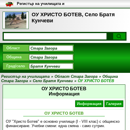
Регистър на училищата и
университетите в България
ОУ ХРИСТО БОТЕВ, Село Братя
Кунчеви
Област
Община
Град/село
Регистър на училищата
»
Област Стара Загора
»
Община
Стара Загора
»
Село Братя Кунчеви
»
ОУ ХРИСТО БОТЕВ
ОУ ХРИСТО БОТЕВ
Информация
Информация
Галерия
ОУ ХРИСТО БОТЕВ
ОУ "Христо Ботев" е основно училище (І - VІІІ клас) с общинско
финансиране. Учебни смени: една смяна - само сутрин.