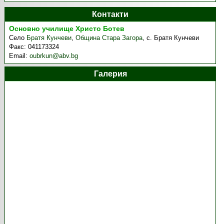
Контакти
Основно училище Христо Ботев
Село
Братя Кунчеви
,
Община Стара Загора
,
с. Братя Кунчеви
Факс:
041173324
Email:
oubrkun@abv.bg
Галерия