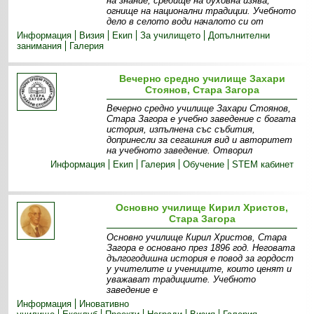
на знание, средище на духовна изява,
огнище на национални традиции. Учебното
дело в селото води началото си от
Информация
Визия
Екип
За училището
Допълнителни
занимания
Галерия
Вечерно средно училище Захари
Стоянов, Стара Загора
Вечерно средно училище Захари Стоянов,
Стара Загора е учебно заведение с богата
история, изпълнена със събития,
допринесли за сегашния вид и авторитет
на учебното заведение. Отворил
Информация
Екип
Галерия
Обучение
STEM кабинет
Основно училище Кирил Христов,
Стара Загора
Основно училище Кирил Христов, Стара
Загора е основано през 1896 год. Неговата
дългогодишна история е повод за гордост
у учителите и учениците, които ценят и
уважават традициите. Учебното
заведение е
Информация
Иновативно