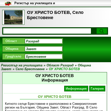
Регистър на училищата и
университетите в България
ОУ ХРИСТО БОТЕВ, Село
Брестовене
Област
Община
Град/село
Регистър на училищата
»
Област Разград
»
Община
Завет
»
Село Брестовене
»
ОУ ХРИСТО БОТЕВ
ОУ ХРИСТО БОТЕВ
Информация
Информация
Галерия
ОУ ХРИСТО БОТЕВ
Китното селце Брестовене е разположено в Североизточния
регион на България, Община Завет, Област Разград. В Село