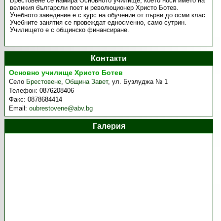
Брестовене се намира Основното училище, което носи името на
великия българсли поет и революционер Христо Ботев.
Учебното заведение е с курс на обучение от първи до осми клас.
Учебните занятия се провеждат едносменно, само сутрин.
Училището е с общинско финансиране.
Контакти
Основно училище Христо Ботев
Село
Брестовене
,
Община Завет
,
ул. Бузлуджа № 1
Телефон:
0876208406
Факс:
0878684414
Email:
oubrestovene@abv.bg
Галерия