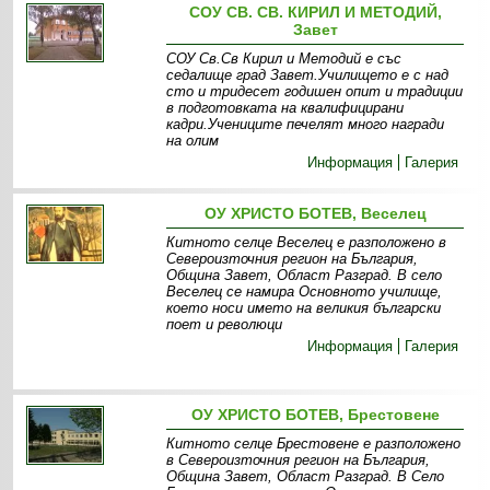
СОУ СВ. СВ. КИРИЛ И МЕТОДИЙ,
Завет
СОУ Св.Св Кирил и Методий е със
седалище град Завет.Училището е с над
сто и тридесет годишен опит и традиции
в подготовката на квалифицирани
кадри.Учениците печелят много награди
на олим
Информация
Галерия
ОУ ХРИСТО БОТЕВ, Веселец
Китното селце Веселец е разположено в
Североизточния регион на България,
Община Завет, Област Разград. В село
Веселец се намира Основното училище,
което носи името на великия български
поет и революци
Информация
Галерия
ОУ ХРИСТО БОТЕВ, Брестовене
Китното селце Брестовене е разположено
в Североизточния регион на България,
Община Завет, Област Разград. В Село