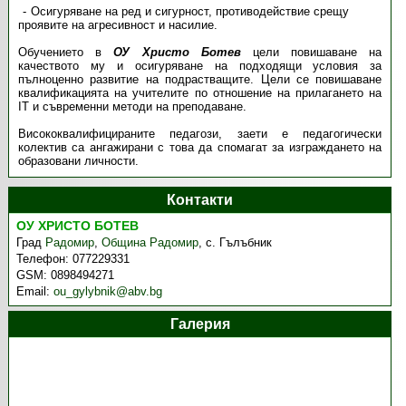
Осигуряване на ред и сигурност, противодействие срещу
проявите на агресивност и насилие.
Обучението в
ОУ Христо Ботев
цели повишаване на
качеството му и осигуряване на подходящи условия за
пълноценно развитие на подрастващите. Цели се повишаване
квалификацията на учителите по отношение на прилагането на
IT и съвременни методи на преподаване.
Висококвалифицираните педагози, заети е педагогически
колектив са ангажирани с това да спомагат за изграждането на
образовани личности.
Контакти
ОУ ХРИСТО БОТЕВ
Град
Радомир
,
Община Радомир
,
с. Гълъбник
Телефон:
077229331
GSM:
0898494271
Email:
ou_gylybnik@abv.bg
Галерия