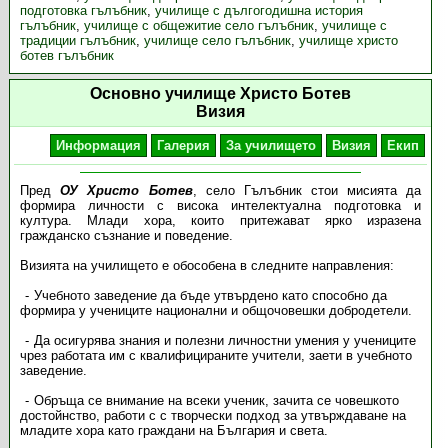
подготовка гълъбник
,
училище с дългогодишна история
гълъбник
,
училище с общежитие село гълъбник
,
училище с
традиции гълъбник
,
училище село гълъбник
,
училище христо
ботев гълъбник
Основно училище Христо Ботев
Визия
Информация
Галерия
За училището
Визия
Екип
Пред
ОУ Христо Ботев
, село Гълъбник стои мисията да
формира личности с висока интелектуална подготовка и
култура. Млади хора, които притежават ярко изразена
гражданско съзнание и поведение.
Визията на училището е обособена в следните направления:
Учебното заведение да бъде утвърдено като способно да
формира у учениците национални и общочовешки добродетели.
Да осигурява знания и полезни личностни умения у учениците
чрез работата им с квалифицираните учители, заети в учебното
заведение.
Обръща се внимание на всеки ученик, зачита се човешкото
достойнство, работи с с творчески подход за утвърждаване на
младите хора като граждани на България и света.