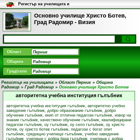
Регистър на училищата и
университетите в България
Основно училище Христо Ботев,
Град Радомир - Визия
Област
Община
Град/село
Регистър на училищата
»
Област Перник
»
Община
Радомир
»
Град Радомир
»
Основно училище Христо Ботев
авторитетна учебна институция гълъбник
авторитетна учебна институция гълъбник
,
авторитетно учебно
заведение гълъбник
,
добро образование гълъбник
,
добро
обучение гълъбник
,
екип от отлични педагози гълъбник
,
извор на
знание гълъбник
,
качествено обучение гълъбник
,
квалифицирани
педагози гълъбник
,
оу гълъбник
,
оу село гълъбник
,
оу христо
ботев
,
оу христо ботев гълъбник
,
педагози с богат опит
гълъбник
,
средищно училище гълъбник
,
учебно заведение
гълъбник
,
училище с добра база гълъбник
,
училище с добра