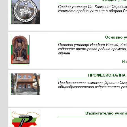
Средно училище Св. Климент Охридски 
голямото средно училище в община Ра
Основно у
Основно училище Неофит Рилски, Кост
годините претърпява редица промени
обучен
Ин
ПРОФЕСИОНАЛНА Г
Професионална гимназия „Христо Сми
общообразователно оздравително учил
Възпитателно училищ