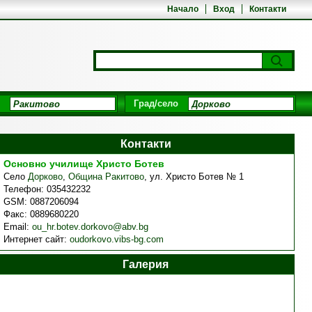
Начало
Вход
Контакти
Град/село
Контакти
Основно училище Христо Ботев
Село
Дорково
,
Община Ракитово
,
ул. Христо Ботев № 1
Телефон:
035432232
GSM:
0887206094
Факс:
0889680220
Email:
ou_hr.botev.dorkovo@abv.bg
Интернет сайт:
oudorkovo.vibs-bg.com
Галерия