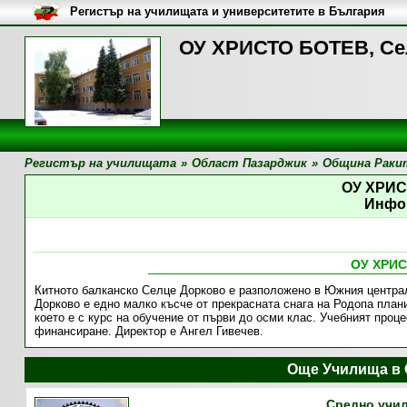
Регистър на училищата и университетите в България
ОУ ХРИСТО БОТЕВ, Се
Регистър на училищата
»
Област Пазарджик
»
Община Раки
ОУ ХРИ
Инфо
ОУ ХРИ
Китното балканско Селце Дорково е разположено в Южния центра
Дорково е едно малко късче от прекрасната снага на Родопа пла
което е с курс на обучение от първи до осми клас. Учебният про
финансиране. Директор е Ангел Гивечев.
Още Училища в 
Средно учил