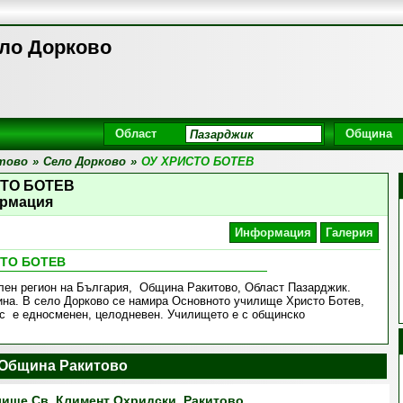
ло Дорково
Област
Община
тово
»
Село Дорково
»
ОУ ХРИСТО БОТЕВ
СТО БОТЕВ
рмация
Информация
Галерия
СТО БОТЕВ
лен регион на България, Община Ракитово, Област Пазарджик.
нина. В село Дорково се намира Основното училище Христо Ботев,
цес е едносменен, целодневен. Училището е с общинско
Община Ракитово
ище Св. Климент Охридски, Ракитово