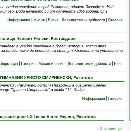
е учебно заведение в град Ракитово, област Пазарджик. Най -
китово. Води началото си от далечната 1865 година, отв
Информация
Мисия
Визия
Допълнителни дейности
Галерия
чилище Неофит Рилски, Костандово
андово е учебно заведение с богат история, която през
, за да достигне до днешния си статут. Основите на училищното
формация
Галерия
Мисия и визия
Допълнителни дейности
Екип
ИМНАЗИЯ ХРИСТО СМИРНЕНСКИ, Ракитово
рненски“, Ракитово, област Пазарджик е бившето Средно
ище "Христо Смирненски" в града.* ПГ &bdqu
Информация
Галерия
е-интернат I-XII клас Ангел Узунов, Ракитово
Информация