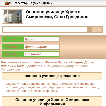
Регистър на училищата и
университетите в България
Основно училище Христо
Смирненски, Село Гроздьово
Област
Община
Град/село
Регистър на училищата
»
Област Варна
»
Община Долни
чифлик
»
Село Гроздьово
»
Основно училище Христо
Смирненски
основно училище гроздьово
основно училище гроздьово
,
оу христо смирненски гроздьово
,
гроздьово
,
оу гроздьово
,
училище христо смирненски гроздьово
,
основно училище христо смирненски
Основно училище Христо Смирненски
Информация