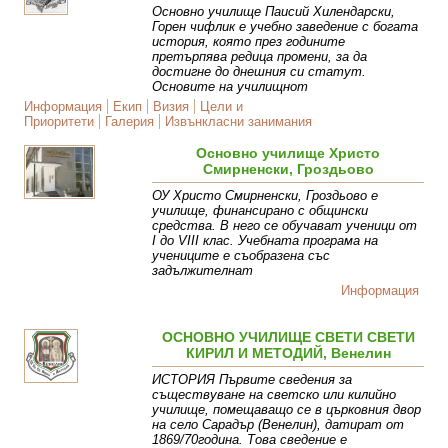
Основно училище Паисий Хилендарски,
Горен чифлик е учебно заведение с богата
история, която през годините
претърпява редица промени, за да
достигне до днешния си статут.
Основите на училищнот
Информация
Екип
Визия
Цели и
Приоритети
Галерия
Извънкласни занимания
Основно училище Христо
Смирненски, Гроздьово
ОУ Христо Смирненски, Гроздьово е
училище, финансирано с общински
средства. В него се обучават ученици от
I до VIII клас. Учебната програма на
учениците е съобразена със
задължителнат
Информация
ОСНОВНО УЧИЛИЩЕ СВЕТИ СВЕТИ
КИРИЛ И МЕТОДИЙ, Венелин
ИСТОРИЯ Първите сведения за
съществуване на светско или килийно
училище, помещаващо се в църковния двор
на село Сарадър (Венелин), датират от
1869/70година. Това сведение е