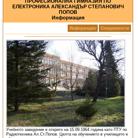
ПРОФЕСИОНАЛНА ГИМНАЗИЯ ПО
ЕЛЕКТРОНИКА АЛЕКСАНДЪР СТЕПАНОВИЧ
ПОПОВ
Информация
Информация
Специалности
Учебното заведение е открито на 15.09.1964 година като ПТУ по
Радиотехника Ал.Ст.Попов. Целта на обучението в училището е