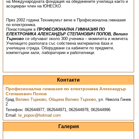
на Международната фондация на обединените училища както и
асоцииран член на ЮНЕСКО.
През 2002 година Техникумът вече е Професионална гимназия
по електроника.
Понастоящем в
ПРОФЕСИОНАЛНА ГИМНАЗИЯ ПО
ЕЛЕКТРОНИКА АЛЕКСАНДЪР СТЕПАНОВИЧ ПОПОВ, Велико
Търново
се обучават около 300 ученика – момичета и момчета.
Училището разполага със собствена материална база и
училищна сграда. Оборудвани са кабинети по предмети,
компютърни зали, лаборатории и работилници.
Контакти
Професионална гимназия по електроника Александър
Степанович Попов
Град
Велико Търново
,
Община Велико Търново
,
ул. Никола Гинев
2
Телефон:
062644977, 062644971, 062644978, 062644996
Email:
te_popov@hotmail.com
Галерия