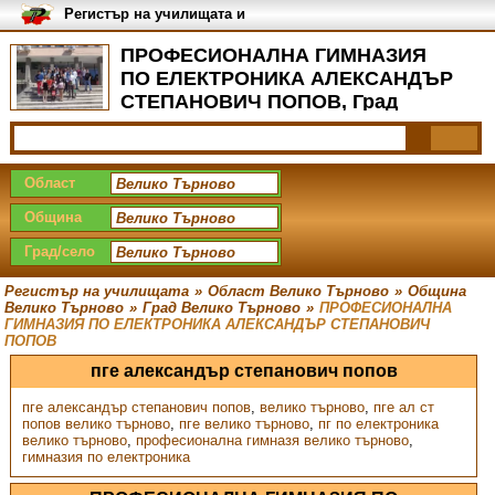
Регистър на училищата и
университетите в България
ПРОФЕСИОНАЛНА ГИМНАЗИЯ
ПО ЕЛЕКТРОНИКА АЛЕКСАНДЪР
СТЕПАНОВИЧ ПОПОВ, Град
Велико Търново
Област
Община
Град/село
Регистър на училищата
»
Област Велико Търново
»
Община
Велико Търново
»
Град Велико Търново
»
ПРОФЕСИОНАЛНА
ГИМНАЗИЯ ПО ЕЛЕКТРОНИКА АЛЕКСАНДЪР СТЕПАНОВИЧ
ПОПОВ
пге александър степанович попов
пге александър степанович попов
,
велико търново
,
пге ал ст
попов велико търново
,
пге велико търново
,
пг по електроника
велико търново
,
професионална гимназя велико търново
,
гимназия по електроника