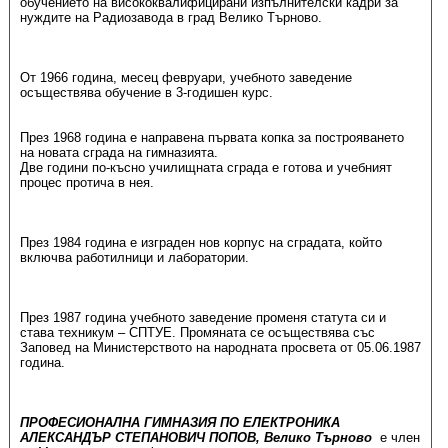
обучението на висококвалифицирани изпълнителски кадри за
нуждите на Радиозавода в град Велико Търново.
От 1966 година, месец февруари, учебното заведение
осъществява обучение в 3-годишен курс.
През 1968 година е направена първата копка за построяването
на новата сграда на гимназията.
Две години по-късно училищната сграда е готова и учебният
процес протича в нея.
През 1984 година е изграден нов корпус на сградата, който
включва работилници и лаборатории.
През 1987 година учебното заведение променя статута си и
става техникум – СПТУЕ. Промяната се осъществява със
Заповед на Министерството на народната просвета от 05.06.1987
година.
ПРОФЕСИОНАЛНА ГИМНАЗИЯ ПО ЕЛЕКТРОНИКА
АЛЕКСАНДЪР СТЕПАНОВИЧ ПОПОВ, Велико Търново
е член