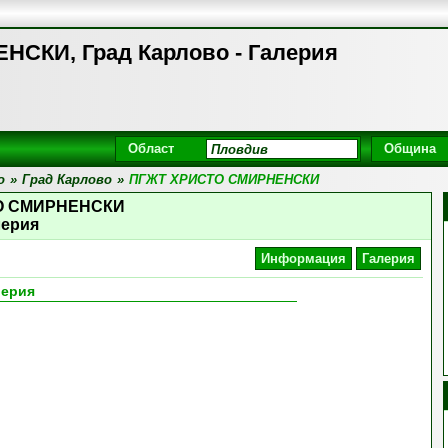
СКИ, Град Карлово - Галерия
Област
Община
о
»
Град Карлово
»
ПГЖТ ХРИСТО СМИРНЕНСКИ
О СМИРНЕНСКИ
лерия
Информация
Галерия
лерия