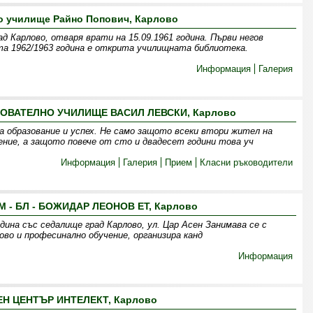
о училище Райно Попович, Карлово
 Карлово, отваря врати на 15.09.1961 година. Първи негов
ата 1962/1963 година е открита училищната библиотека.
Информация
Галерия
ВАТЕЛНО УЧИЛИЩЕ ВАСИЛ ЛЕВСКИ, Карлово
а образование и успех. Не само защото всеки втори жител на
ение, а защото повече от сто и двадесет години това уч
Информация
Галерия
Прием
Класни ръководители
 - БЛ - БОЖИДАР ЛЕОНОВ ET, Карлово
дина със седалище град Карлово, ул. Цар Асен Занимава се с
ово и професинално обучение, организира канд
Информация
Н ЦЕНТЪР ИНТЕЛЕКТ, Карлово