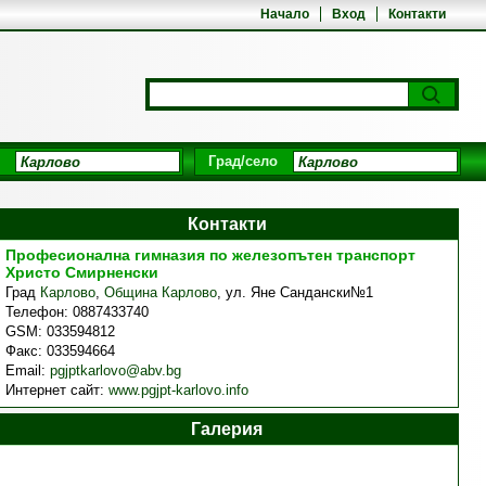
Начало
Вход
Контакти
Град/село
Контакти
Професионална гимназия по железопътен транспорт
Христо Смирненски
Град
Карлово
,
Община Карлово
,
ул. Яне Сандански№1
Телефон:
0887433740
GSM:
033594812
Факс:
033594664
Email:
pgjptkarlovo@abv.bg
Интернет сайт:
www.pgjpt-karlovo.info
Галерия