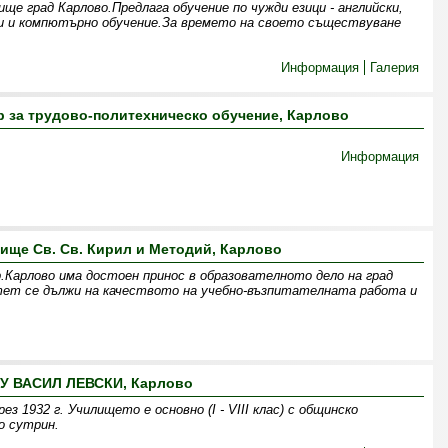
е град Карлово.Предлага обучение по чужди езици - английски,
ки и компютърно обучение.За времето на своето съществуване
Информация
Галерия
 за трудово-политехническо обучение, Карлово
Информация
ище Св. Св. Кирил и Методий, Карлово
.Карлово има достоен принос в образователното дело на град
тет се дължи на качеството на учебно-възпитателната работа и
У ВАСИЛ ЛЕВСКИ, Карлово
 1932 г. Училището е основно (І - VІІІ клас) с общинско
о сутрин.