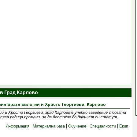
в Град Карлово
ия Братя Евлогий и Христо Георгиеви, Карлово
 и Христо Георгиеви, град Карлово е учебно заведение с богата
пява редица промени, за да достигне до днешния си статут.
Информация
Материална база
Обучение
Специалности
Екип