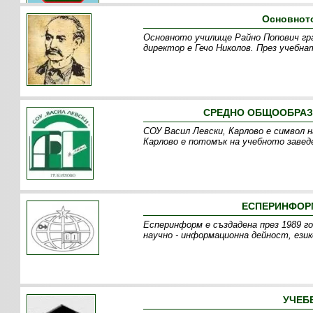
Основнот
Основното училище Райно Попович град
директор е Гечо Николов. През учебн
СРЕДНО ОБЩООБРАЗО
СОУ Васил Левски, Карлово е символ н
Карлово е потомък на учебното завед
ЕСПЕРИНФОРМ
Есперинформ е създадена през 1989 го
научно - информационна дейност, език
УЧЕБЕ