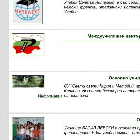
Учебен Център Интелект е със седалищ
немски, френски, италиански, испанс
Учебен
Междуучилищен център
Основно учил
ОУ "Свети свети Кирил и Методий" гр
Карлово. Неговият безспорен автори
на постигна
Информация
О
Училище ВАСИЛ ЛЕВСКИ е основано през
финансиране. Една учебна смяна - сам