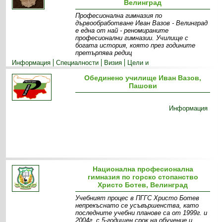
Велинград
Професионална гимназия по
дървообработване Иван Вазов - Велинград
е една от най - реномираните
професионални гимназии. Училище с
богата история, която през годините
претърпява редиц
Информация
Специалности
Визия
Цели и
приоритети
Екип
Прием
Обединено училище Иван Вазов,
Пашови
Информация
Национална професионална
гимназия по горско стопанство
Христо Ботев, Велинград
Учебният процес в ПГГС Христо Ботев
непрекъснато се усъвършенства, като
последните учебни планове са от 1999г. и
2004г. с 5-годишен срок на обучение и