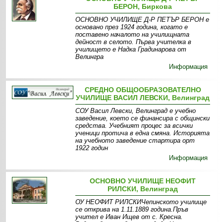
БЕРОН, Биркова
ОСНОВНО УЧИЛИЩЕ Д-Р ПЕТЪР БЕРОН е
основано през 1924 година, когато е
поставено началото на училищната
дейност в селото. Първа учителка в
училището е Надка Градинарова от
Велингра
Информация
СРЕДНО ОБЩООБРАЗОВАТЕЛНО
УЧИЛИЩЕ ВАСИЛ ЛЕВСКИ, Велинград
СОУ Васил Левски, Велинград е учебно
заведение, което се финансира с общински
средства. Учебният процес за всички
ученици протича в една смяна. Историята
на учебното заведение стартира орт
1922 годин
Информация
ОСНОВНО УЧИЛИЩЕ НЕОФИТ
РИЛСКИ, Велинград
ОУ НЕОФИТ РИЛСКИЧепинското училище
се открива на 1.11.1889 година.Пръв
учител е Иван Ищев от с. Кресна.