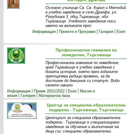
Основно училище Св. Св. Кирил и Методий
е учебно заведение в село Дралфа, ул.
Република 3, общ.Търговище, обл.
Търговище. Учебното заведение носи
името на великите прос
Информация
Проекти и Програми
Галерия
Екип
Професионална гимназия по
земеделие, Търговище
Професионална гимназия по земеделие,
град Търговище е учебно заведение с
богата история, която през годините
претърпява редица промени, за да
достигне до днешния си статут. Води
своето начало
Информация
Прием 2021/2022
Екип
Мисия и
визия
Галерия
Материална база
Център за специална образователна
подкрепа - Търговище, Търговище
Центърът за специална образователна
подкрепа - Търговище е специализирано
заведение за обучение и възпитание на
деца със специални образователни