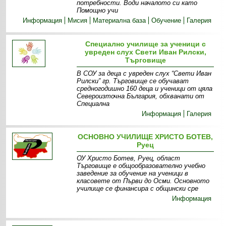
потребности. Води началото си като
Помощно учи
Информация
Мисия
Материална база
Обучение
Галерия
Специално училище за ученици с
увреден слух Свети Иван Рилски,
Търговище
В СОУ за деца с увреден слух “Свети Иван
Рилски” гр. Търговище се обучават
средногодишно 160 деца и ученици от цяла
Североизточна България, обхванати от
Специална
Информация
Галерия
ОСНОВНО УЧИЛИЩЕ ХРИСТО БОТЕВ,
Руец
ОУ Христо Ботев, Руец, област
Търговище е общообразователно учебно
заведение за обучение на ученици в
класовете от Първи до Осми. Основното
училище се финансира с общински сре
Информация