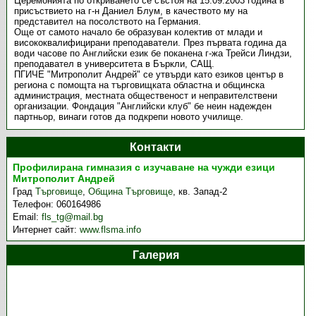
Церемонията по откриването се състоя на 15.09.2003 година в
присъствието на г-н Даниел Блум, в качеството му на
представител на посолството на Германия.
Още от самото начало бе образуван колектив от млади и
висококвалифицирани преподаватели. През първата година да
води часове по Английски език бе поканена г-жа Трейси Линдзи,
преподавател в университета в Бъркли, САЩ.
ПГИЧЕ "Митрополит Андрей" се утвърди като езиков център в
региона с помощта на търговищката областна и общинска
администрация, местната общественост и неправителствени
организации. Фондация "Английски клуб" бе неин надежден
партньор, винаги готов да подкрепи новото училище.
Контакти
Профилирана гимназия с изучаване на чужди езици
Митрополит Андрей
Град
Търговище
,
Община Търговище
,
кв. Запад-2
Телефон:
060164986
Email:
fls_tg@mail.bg
Интернет сайт:
www.flsma.info
Галерия