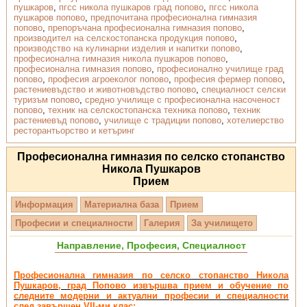
пушкаров
,
пгсс никола пушкаров град попово
,
пгсс никола
пушкаров попово
,
предпочитана професионална гимназия
попово
,
препоръчана професионална гимназия попово
,
производител на селскостопанска продукция попово
,
производство на кулинарни изделия и напитки попово
,
професионална гимназия никола пушкаров попово
,
професионална гимназия попово
,
професионално училище град
попово
,
професия агроеколог попово
,
професия фермер попово
,
растениевъдство и животновъдство попово
,
специалност селски
туризъм попово
,
средно училище с професионална насоченост
попово
,
техник на селскостопанска техника попово
,
техник
растениевъд попово
,
училище с традиции попово
,
хотелиерство
ресторантьорство и кетъринг
Професионална гимназия по селско стопанство
Никола Пушкаров
Прием
Информация
Материална база
Прием
Професии и специалности
Галерия
За училището
Направление, Професия, Специалност
Професионална гимназия по селско стопанство Никола
Пушкаров, град Попово извършва прием и обучение по
следните модерни и актуални професии и специалности
след завършен VII-ми клас: