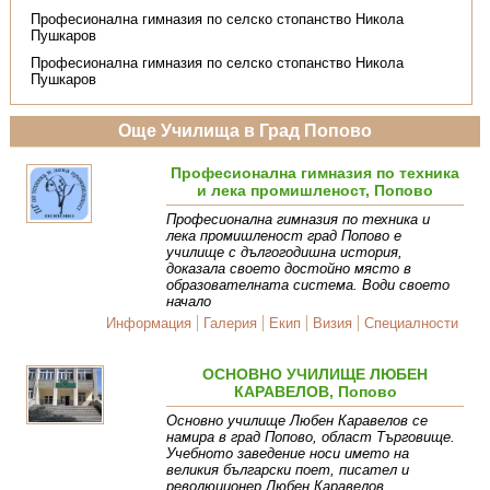
Професионална гимназия по селско стопанство Никола
Пушкаров
Професионална гимназия по селско стопанство Никола
Пушкаров
Още Училища в Град Попово
Професионална гимназия по техника
и лека промишленост, Попово
Професионална гимназия по техника и
лека промишленост град Попово е
училище с дългогодишна история,
доказала своето достойно място в
образователната система. Води своето
начало
Информация
Галерия
Екип
Визия
Специалности
ОСНОВНО УЧИЛИЩЕ ЛЮБЕН
КАРАВЕЛОВ, Попово
Основно училище Любен Каравелов се
намира в град Попово, област Търговище.
Учебното заведение носи името на
великия български поет, писател и
революционер Любен Каравелов.