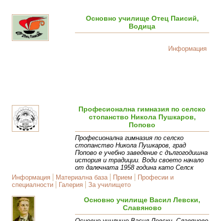
Основно училище Отец Паисий,
Водица
Информация
Професионална гимназия по селско
стопанство Никола Пушкаров,
Попово
Професионална гимназия по селско
стопанство Никола Пушкаров, град
Попово е учебно заведение с дългогодишна
история и традиции. Води своето начало
от далечната 1958 година като Селск
Информация
Материална база
Прием
Професии и
специалности
Галерия
За училището
Основно училище Васил Левски,
Славяново
Основно училище Васил Левски, Славяново