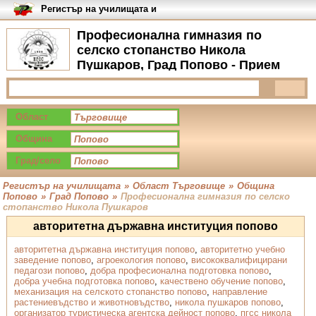
Регистър на училищата и
университетите в България
Професионална гимназия по
селско стопанство Никола
Пушкаров, Град Попово - Прием
Област
Община
Град/село
Регистър на училищата
»
Област Търговище
»
Община
Попово
»
Град Попово
»
Професионална гимназия по селско
стопанство Никола Пушкаров
авторитетна държавна институция попово
авторитетна държавна институция попово
,
авторитетно учебно
заведение попово
,
агроекология попово
,
висококвалифицирани
педагози попово
,
добра професионална подготовка попово
,
добра учебна подготовка попово
,
качествено обучение попово
,
механизация на селското стопанство попово
,
направление
растениевъдство и животновъдство
,
никола пушкаров попово
,
организатор туристическа агентска дейност попово
,
пгсс никола