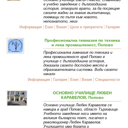
е учебно заведение с дългогодишна
история, отворило врати, за да посрещне
своите жадни за знание възпитаници,
поемащи по пътя към новото,
непознатото, неиз
Информация
Екип
Визия
Цели и приоритети
Галерия
Професионална гимназия по техника
и лека промишленост, Попово
Професионална гимназия по техника и
лека промишленост град Попово е
училище с дългогодишна история,
доказала своето достойно място в
образователната система. Води своето
начало
Информация
Галерия
Екип
Визия
Специалности
ОСНОВНО УЧИЛИЩЕ ЛЮБЕН
КАРАВЕЛОВ, Попово
Основно училище Любен Каравелов се
намира в град Попово, област Търговище.
Учебното заведение носи името на
великия български поет, писател и
революционер Любен Каравелов.
Училището има богата и