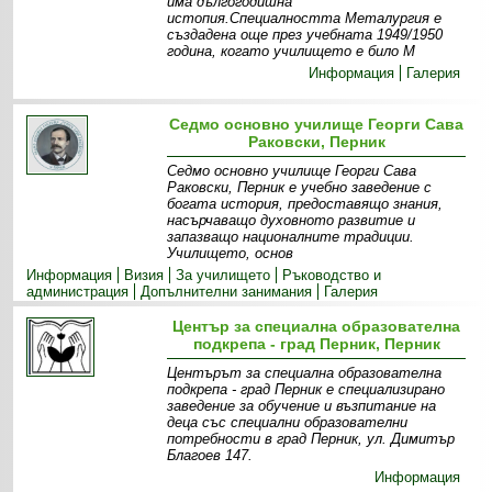
има дългогодишна
истопия.Специалността Металургия е
създадена още през учебната 1949/1950
година, когато училището е било М
Информация
Галерия
Седмо основно училище Георги Сава
Раковски, Перник
Седмо основно училище Георги Сава
Раковски, Перник е учебно заведение с
богата история, предоставящо знания,
насърчаващо духовното развитие и
запазващо националните традиции.
Училището, основ
Информация
Визия
За училището
Ръководство и
администрация
Допълнителни занимания
Галерия
Център за специална образователна
подкрепа - град Перник, Перник
Центърът за специална образователна
подкрепа - град Перник е специализирано
заведение за обучение и възпитание на
деца със специални образователни
потребности в град Перник, ул. Димитър
Благоев 147.
Информация