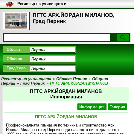
Регистър на училищата и
университетите в България
ПГТС АРХ.ЙОРДАН МИЛАНОВ,
Град Перник
Област
Община
Град/село
Регистър на училищата
»
Област Перник
»
Община
Перник
»
Град Перник
»
ПГТС АРХ.ЙОРДАН МИЛАНОВ
ПГТС АРХ.ЙОРДАН МИЛАНОВ
Информация
Информация
Галерия
ПГТС АРХ.ЙОРДАН МИЛАНОВ
Професионалната гимназия по техника и строителство Арх.
Йордан Миланов град Перник води началото си от далечната