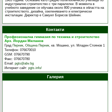
1965 година. Основано като средно политехническо училище по
индустриално строителство с три паралелки. В момента в
учебното заведение се обучава около 800 ученика в областта на
строителството, дизайна, озеленяването и електрически
инсталации. Директор е Самуил Борисов Шейнин.
Контакти
Професионална гимназия по техника и строителство
Арх. Йордан Миланов
Град
Перник
,
Община Перник
,
кв. Мошино, ул. Младен Стоянов 1
Телефон:
076670010
GSM:
076670790
Факс:
076670780
Email:
pgts@abv.bg
Интернет сайт:
pgts.info/
Галерия