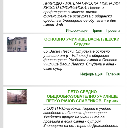
ПРИРОДО - МАТЕМАТИЧЕСКА ГИМНАЗИЯ
ХРИСТО СМИРНЕНСКИ, Перник е
профилирана гимназия, чието
финансиране се осигурява с общински
средства. Учениците се обучават в две
смени. &nb
Информация
Прием
Проекти
ОСНОВНО УЧИЛИЩЕ ВАСИЛ ЛЕВСКИ,
Студена
ОУ Васил Левски, Студена е основно
училище от (І - VІІІ клас) с общинско
финансиране. Учебната смяна в Основно
училище Васил Левски, Студена е една -
само сутр
Информация
Галерия
ПЕТО СРЕДНО
ОБЩООБРАЗОВАТЕЛНО УЧИЛИЩЕ
ПЕТКО РАЧОВ СЛАВЕЙКОВ, Перник
5 СОУ П.Р.Славейков, Перник е учебно
заведение с общинско финансиране.
Учебният процес на учениците се
провежда в една смяна - сутрин.
Учениците са от Първи до Дванандесети