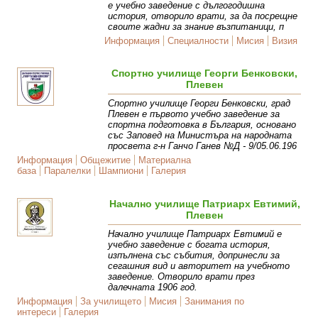
е учебно заведение с дългогодишна
история, отворило врати, за да посрещне
своите жадни за знание възпитаници, п
Информация
Специалности
Мисия
Визия
Спортно училище Георги Бенковски,
Плевен
Спортно училище Георги Бенковски, град
Плевен е първото учебно заведение за
спортна подготовка в България, основано
със Заповед на Министъра на народната
просвета г-н Ганчо Ганев №Д - 9/05.06.196
Информация
Общежитие
Материална
база
Паралелки
Шампиони
Галерия
Начално училище Патриарх Евтимий,
Плевен
Начално училище Патриарх Евтимий е
учебно заведение с богата история,
изпълнена със събития, допринесли за
сегашния вид и авторитет на учебното
заведение. Отворило врати през
далечната 1906 год.
Информация
За училището
Мисия
Занимания по
интереси
Галерия