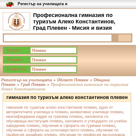
Регистър на училищата и
университетите в България
Професионална гимназия по
туризъм Алеко Константинов,
Град Плевен - Мисия и визия
Област
Община
Град/село
Регистър на училищата
»
Област Плевен
»
Община
Плевен
»
Град Плевен
»
Професионална гимназия по туризъм
Алеко Константинов
гимназия по туризъм алеко константинов плевен
гимназия по туризъм алеко константинов плевен
,
едно от
авторитетните училища в плевен
,
иновативно училище плевен
,
квалифицирани кадри за туризма плевен
,
наложила се
обучаваща институция плевен
,
наложило и утвърдило се учебно
заведение плевен
,
обучение в сферата на туризма плевен
,
обучение в сферата на хотелиерството плевен
,
обучение по
професия дизайнер плевен
,
обучение по професия екскурзовод