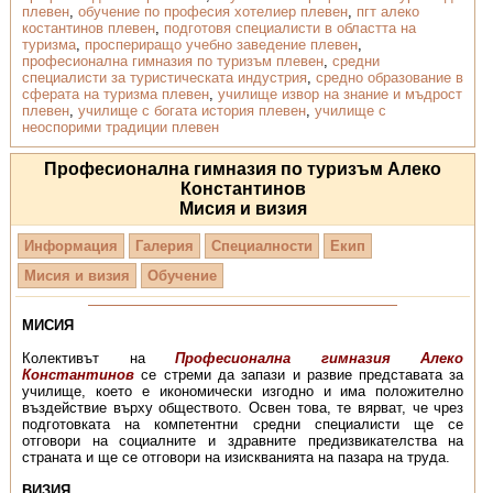
плевен
,
обучение по професия хотелиер плевен
,
пгт алеко
костантинов плевен
,
подготовя специалисти в областта на
туризма
,
проспериращо учебно заведение плевен
,
професионална гимназия по туризъм плевен
,
средни
специалисти за туристическата индустрия
,
средно образование в
сферата на туризма плевен
,
училище извор на знание и мъдрост
плевен
,
училище с богата история плевен
,
училище с
неоспорими традиции плевен
Професионална гимназия по туризъм Алеко
Константинов
Мисия и визия
Информация
Галерия
Специалности
Екип
Мисия и визия
Обучение
МИСИЯ
Колективът на
Професионална гимназия Алеко
Константинов
се стреми да запази и развие представата за
училище, което е икономически изгодно и има положително
въздействие върху обществото. Освен това, те вярват, че чрез
подготовката на компетентни средни специалисти ще се
отговори на социалните и здравните предизвикателства на
страната и ще се отговори на изискванията на пазара на труда.
ВИЗИЯ