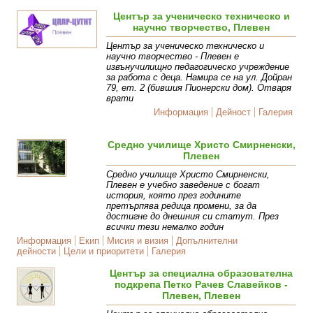
Център за ученическо техническо и
научно творчество, Плевен
Център за ученическо техническо и
научно творчество - Плевен е
извънучилищно педагогическо учреждение
за работа с деца. Намира се на ул. Дойран
79, ет. 2 (бившия Пионерски дом). Отваря
врати
Информация
Дейност
Галерия
Средно училище Христо Смирненски,
Плевен
Средно училище Христо Смирненски,
Плевен е учебно заведение с богат
история, която през годините
претърпява редица промени, за да
достигне до днешния си статут. През
всички тези немалко годин
Информация
Екип
Мисия и визия
Допълнителни
дейности
Цели и приоритети
Галерия
Център за специална образователна
подкрепа Петко Рачев Славейков -
Плевен, Плевен