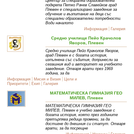
Център за специална образователна
подкрепа Петко Рачев Славейков град
Плевен е специализирано заведение за
обучение и възпитание на деца със
специални образователни потребности.
Води началото
Информация
Галерия
Средно училище Пейо Крачолов
Яворов, Плевен
Средно училище Пейо Крачолов Яворов,
град Плевен е с богата история,
изпълнена със събития, допринесли за
сегашния вид и авторитет на учебното
заведение. Отваря врати през 1969
година, за да
Информация
Мисия и Визия
Цели и
Приоритети
Екип
Галерия
МАТЕМАТИЧЕСКА ГИМНАЗИЯ ГЕО
МИЛЕВ, Плевен
МАТЕМАТИЧЕСКА ГИМНАЗИЯ ГЕО
МИЛЕВ, Плевен е учебно заведение с
богата история, която през годините
претърпява редица промени, за да
достигне до днешния си статут. Отваря
врати, за да посрещне