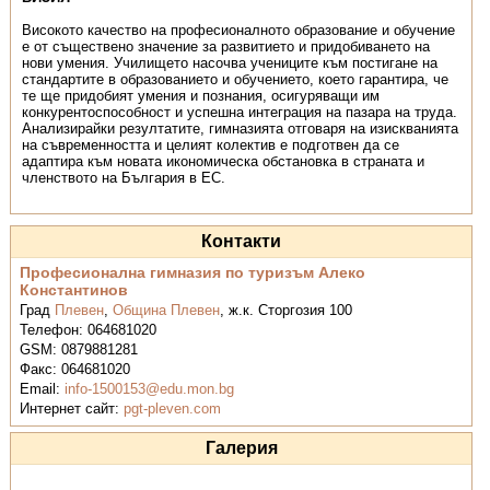
Високото качество на професионалното образование и обучение
е от съществено значение за развитието и придобиването на
нови умения. Училището насочва учениците към постигане на
стандартите в образованието и обучението, което гарантира, че
те ще придобият умения и познания, осигуряващи им
конкурентоспособност и успешна интеграция на пазара на труда.
Анализирайки резултатите, гимназията отговаря на изискванията
на съвременността и целият колектив е подготвен да се
адаптира към новата икономическа обстановка в страната и
членството на България в ЕС.
Контакти
Професионална гимназия по туризъм Алеко
Константинов
Град
Плевен
,
Община Плевен
,
ж.к. Сторгозия 100
Телефон:
064681020
GSM:
0879881281
Факс:
064681020
Email:
info-1500153@edu.mon.bg
Интернет сайт:
pgt-pleven.com
Галерия