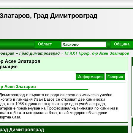
 Златаров, Град Димитровград
Област
Община
овград
»
Град Димитровград
»
ПГХХТ Проф. д-р Асен Златаров
-р Асен Златаров
рмация
Информация
Галерия
-р Асен Златаров
Димитровград е първото по рода си средно химическо учебно
 когато в гимназия Иван Вазов се откриват две химически
да, а от 1968 година се откриват още една учебна сграда,
латаров е преименуван на Професионална гимназия по химични и
лага с богата материална база, с най-модерно обзаведени
ортна база.
Град Димитровград