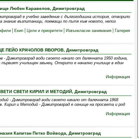
ище Любен Каравелов, Димитровград
итровград е учебно заведение с дългогодишна история, отворило
за знание възпитаници, поемащи по пътя към новото, непоз
офили
Екип
Цели и приоритети
Извънкласни занимания
Галерия
Е ПЕЙО КРАЧОЛОВ ЯВОРОВ, Димитровград
в - Димитровград води своето начало от далечната 1950 година,
а първият училищен звънец. Открито е начално училище в един
Информация
ЕТИ СВЕТИ КИРИЛ И МЕТОДИЙ, Димитровград
одий - Димитровград води своето начало от далечната 1868
Св. Кирил и Методий - Димитровград е огнище на просвета и род
Информация
назия Капитан Петко Войвода, Димитровград