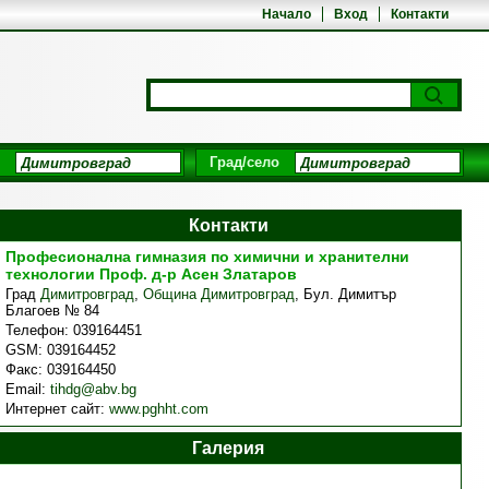
Начало
Вход
Контакти
Град/село
Контакти
Професионална гимназия по химични и хранителни
технологии Проф. д-р Асен Златаров
Град
Димитровград
,
Община Димитровград
,
Бул. Димитър
Благоев № 84
Телефон:
039164451
GSM:
039164452
Факс:
039164450
Email:
tihdg@abv.bg
Интернет сайт:
www.pghht.com
Галерия