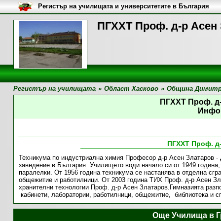
Регистър на училищата и университетите в България
ПГХХТ Проф. д-р Асен
Регистър на училищата
»
Област Хасково
»
Община Димитр
ПГХХТ Проф. д
Инфо
ПГХХТ Проф. д
Техникума по индустриална химия Професор д-р Асен Златаров - 
заведение в България. Училището води начало си от 1949 година,
паралелки. От 1956 година техникума се настанява в отделна сгра
общежитие и работилници. От 2003 година ТИХ Проф. д-р Асен З
хранителни технологии Проф. д-р Асен Златаров.Гимназията разпо
кабинети, лаборатории, работилници, общежитие, библиотека и сп
Още Училища в 