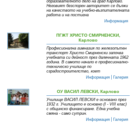
образователното дело на град Карлово.
Неговият безспорен авторитет се дължи
на качеството на учебно-възпитателната
работа и на постигна
Информация
ПГЖТ ХРИСТО СМИРНЕНСКИ,
Карлово
Професионална гимназия по железопътен
транспорт Христо Смирненски започва
учебната си дейност през далечната 1962
година. В самото начало е професионално-
техническо училище по
сградостроителство, коет
Информация
Галерия
ОУ ВАСИЛ ЛЕВСКИ, Карлово
Училище ВАСИЛ ЛЕВСКИ е основано през
1932 г. Училището е основно (І - VІІІ клас)
с общинско финансиране. Една учебна
смяна - само сутрин.
Информация
Галерия