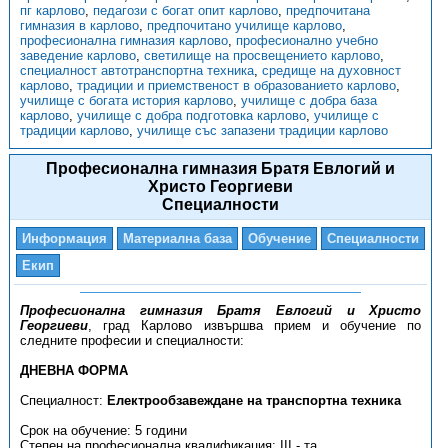
пг карлово
,
педагози с богат опит карлово
,
предпочитана
гимназия в карлово
,
предпочитано училище карлово
,
професионална гимназия карлово
,
професионално учебно
заведение карлово
,
светилище на просвещението карлово
,
специалност автотранспортна техника
,
средище на духовност
карлово
,
традиции и приемственост в образованието карлово
,
училище с богата история карлово
,
училище с добра база
карлово
,
училище с добра подготовка карлово
,
училище с
традиции карлово
,
училище със запазени традиции карлово
Професионална гимназия Братя Евлогий и
Христо Георгиеви
Специалности
Информация
Материална база
Обучение
Специалности
Екип
Професионална гимназия Братя Евлогий и Христо
Георгиеви
, град Карлово извършва прием и обучение по
следните професии и специалности:
ДНЕВНА ФОРМА
Специалност:
Електрообзавеждане на транспортна техника
Срок на обучение: 5 години
Степен на професионална квалификация: III - та