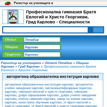
Регистър на училищата и
университетите в България
Професионална гимназия Братя
Евлогий и Христо Георгиеви,
Град Карлово - Специалности
Област
Община
Град/село
Регистър на училищата
»
Област Пловдив
»
Община
Карлово
»
Град Карлово
»
Професионална гимназия Братя
Евлогий и Христо Георгиеви
авторитена образователна институция карлово
авторитена образователна институция карлово
,
авторитетно
учебно заведение карлово
,
висококвалифицирани педагози
карлово
,
гимназия евлогий и христо георгиеви
,
гимназия
карлово
,
добро образование карлово
,
добро учебно заведение
карлово
,
елитна гимназия карлово
,
извор на знание карлово
,
карлово
,
качествено обучение карлово
,
пг братя евлогий и
христо георгиеви
,
пг братя евлогий и христо георгиеви карлово
,