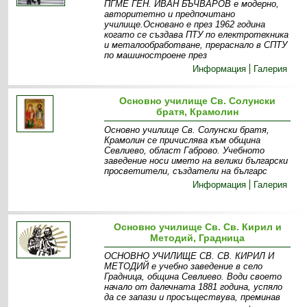
ПГМЕ ГЕН. ИВАН БЪЧВАРОВ e модерно,
авторитетно и предпочитано
училище.Основано е през 1962 година
когато се създава ПТУ по електротехника
и металообработване, прераснало в СПТУ
по машиностроене през
Информация
Галерия
Основно училище Св. Солунски
братя, Крамолин
Основно училище Св. Солунски братя,
Крамолин се причислява към община
Севлиево, област Габрово. Учебното
заведение носи името на велики български
просветители, създатели на българс
Информация
Галерия
Основно училище Св. Св. Кирил и
Методий, Градница
ОСНОВНО УЧИЛИЩЕ СВ. СВ. КИРИЛ И
МЕТОДИЙ е учебно заведение в село
Градница, община Севлиево. Води своето
начало от далечната 1881 година, успяло
да се запази и просъществува, преминав