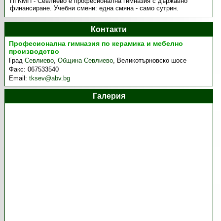
ПГКМП - Севлиево е професионална гимназия с държавно
финансиране. Учебни смени: една смяна - само сутрин.
Контакти
Професионална гимназия по керамика и мебелно
производство
Град
Севлиево
,
Община Севлиево
,
Великотърновско шосе
Факс:
067533540
Email:
tksev@abv.bg
Галерия