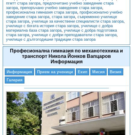
пгмтт стара загора
,
предпочитано учебно заведение стара
загора
,
препоръчано учебно заведение стара загора
,
професионална гимназия стара загора
,
професионално учебно
заведение стара загора
,
стара загора
,
съвременно училище
стара загора
,
училище за качествени специалисти стара загора
,
училище с богата история стара загора
,
училище с добра
материална база стара загора
,
училище с добра подготовка
стара загора
,
училище с добри преподаватели стара загора
,
училище с дългогодишни традиции стара загора
Професионална гимназия по механотехника и
транспорт Никола Йонков Вапцаров
Информация
Информация
Прием на ученици
Екип
Мисия
Визия
Галерия