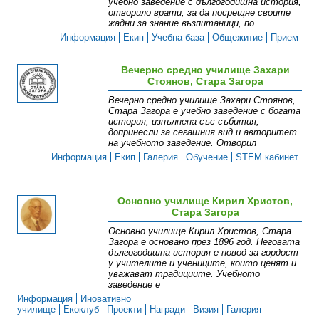
учебно заведение с дългогодишна история,
отворило врати, за да посрещне своите
жадни за знание възпитаници, по
Информация
Екип
Учебна база
Общежитие
Прием
Вечерно средно училище Захари
Стоянов, Стара Загора
Вечерно средно училище Захари Стоянов,
Стара Загора е учебно заведение с богата
история, изпълнена със събития,
допринесли за сегашния вид и авторитет
на учебното заведение. Отворил
Информация
Екип
Галерия
Обучение
STEM кабинет
Основно училище Кирил Христов,
Стара Загора
Основно училище Кирил Христов, Стара
Загора е основано през 1896 год. Неговата
дългогодишна история е повод за гордост
у учителите и учениците, които ценят и
уважават традициите. Учебното
заведение е
Информация
Иновативно
училище
Екоклуб
Прoекти
Награди
Визия
Галерия