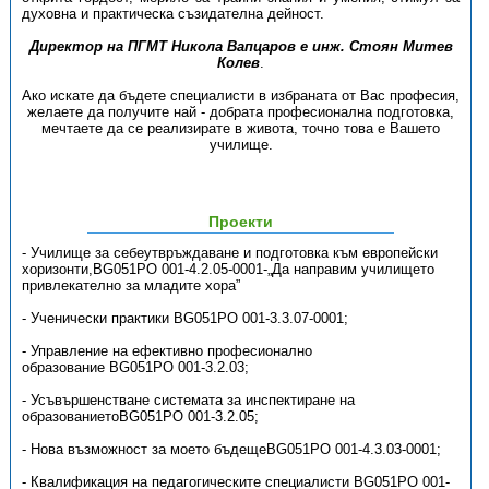
духовна и практическа съзидателна дейност.
Директор на ПГМТ Никола Вапцаров е инж. Стоян Митев
Колев
.
Ако искате да бъдете специалисти в избраната от Вас професия,
желаете да получите най - добрата професионална подготовка,
мечтаете да се реализирате в живота, точно това е Вашето
училище.
Проекти
- Училище за себеутвръждаване и подготовка към европейски
хоризонти,BG051PO 001-4.2.05-0001-„Да направим училището
привлекателно за младите хора”
- Ученически практики BG051PO 001-3.3.07-0001;
- Управление на ефективно професионално
образование BG051PO 001-3.2.03;
- Усъвършенстване системата за инспектиране на
образованиетоBG051PO 001-3.2.05;
- Нова възможност за моето бъдещеBG051PO 001-4.3.03-0001;
- Квалификация на педагогическите специалисти BG051PO 001-