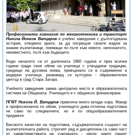
Професионална гимназия по механотехника и транспорт
Никола Йонков Вапцаров
е учебно заведение с дългогодишна
история, отворило врати, за да посрещне своите жадни за
знание възпитаници, поемащи по пътя към новото, непознатото,
неизвестното, пътя към бъдещето.
Води началото си от далечната 1960 година и през всички
години гради своя облик на училище с утвърдени традиции,
средище на духовна изява, превърнало се в съвременно и
модерно училище, развиващ се културно - образователен
център в град Стара Загора.
Учебното заведение заема централно място в образователната
система на Общината. Училището е с общинско финансиране.
ПГМТ Никола Й. Вапцаров
привлича много млади хора. Макар
и професионално по облик, училището дава отлична подготовка
не само по специалните, но и по общообразователните
предмети.
Високото качество на подготовка, съдържа­телната същност на
възпитателната работа, строгият ред и дисциплина са само част
от характери­стиката на училището - черти, които градят