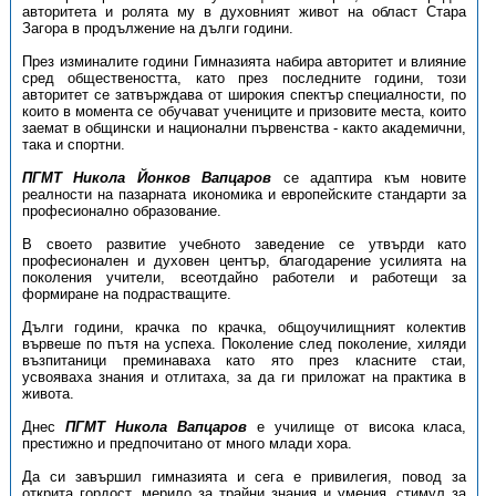
авторитета и ролята му в духовният живот на област Стара
Загора в продължение на дълги години.
През изминалите години Гимназията набира авторитет и влияние
сред обществеността, като през последните години, този
авторитет се затвърждава от широкия спектър специалности, по
които в момента се обучават учениците и призовите места, които
заемат в общински и национал­­ни първенства - както академични,
така и спортни.
ПГМТ Никола Йонков Вапцаров
се адаптира към новите
реалности на пазарната икономика и европейските стандарти за
професионално образование.
В своето развитие учебното заведение се утвърди като
професионален и духовен център, благода­рение усилията на
поколения учители, всеотдайно работели и работещи за
формиране на подрастващите.
Дълги години, крачка по крачка, общоучилищният колектив
вървеше по пътя на успеха. По­ко­­ле­ние след поколение, хиляди
възпитаници преминаваха като ято през класните стаи,
усвояваха знания и отлитаха, за да ги приложат на практика в
живота.
Днес
ПГМТ Никола Вапцаров
е училище от висока класа,
престижно и предпо­читано от много млади хора.
Да си завършил гимназията и сега е привилегия, повод за
открита гордост, мерило за трайни знания и умения, стимул за