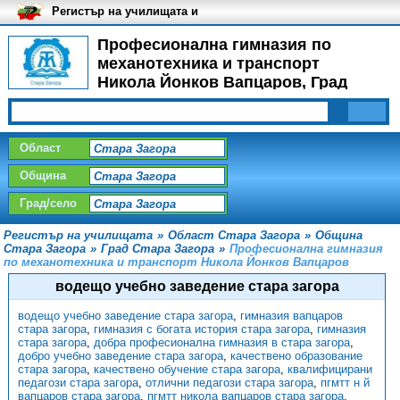
Регистър на училищата и
университетите в България
Професионална гимназия по
механотехника и транспорт
Никола Йонков Вапцаров, Град
Стара Загора
Област
Община
Град/село
Регистър на училищата
»
Област Стара Загора
»
Община
Стара Загора
»
Град Стара Загора
»
Професионална гимназия
по механотехника и транспорт Никола Йонков Вапцаров
водещо учебно заведение стара загора
водещо учебно заведение стара загора
,
гимназия вапцаров
стара загора
,
гимназия с богата история стара загора
,
гимназия
стара загора
,
добра професионална гимназия в стара загора
,
добро учебно заведение стара загора
,
качествено образование
стара загора
,
качествено обучение стара загора
,
квалифицирани
педагози стара загора
,
отлични педагози стара загора
,
пгмтт н й
вапцаров стара загора
,
пгмтт никола вапцаров стара загора
,