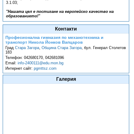
3.1.03;
"Нашата цел е постигане на европейско качество на
образованието!"
Контакти
Професионална гимназия по механотехника и
транспорт Никола Йонков Вапцаров
Град
Стара Загора
,
Община Стара Загора
,
бул. Генерал Столетов
183
Телефон:
042680170, 042681096
Email:
info-2400111@edu.mon.bg
Интернет сайт:
pgmttsz.com
Галерия