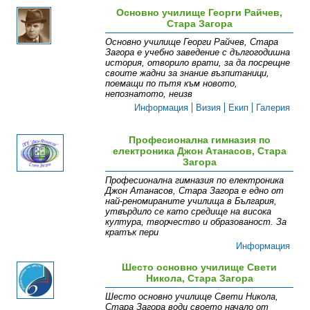
Основно училище Георги Райчев,
Стара Загора
Основно училище Георги Райчев, Стара
Загора е учебно заведение с дългогодишна
история, отворило врати, за да посрещне
своите жадни за знание възпитаници,
поемащи по пътя към новото,
непознатото, неизв
Информация
Визия
Екип
Галерия
Професионална гимназия по
електроника Джон Атанасов, Стара
Загора
Професионална гимназия по електроника
Джон Атанасов, Стара Загора е едно от
най-реномираните училища в България,
утвърдило се като средище на висока
култура, творчество и образованост. За
кратък пери
Информация
Шесто основно училище Свети
Никола, Стара Загора
Шесто основно училище Свети Никола,
Стара Загора води своето начало от