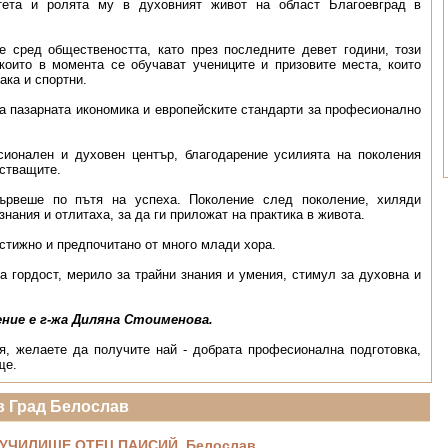
ритета и ролята му в духовният живот на област Благоевград в
е сред обществеността, като през последните девет години, този
които в момента се обучават учениците и призовите места, които
ака и спортни.
а пазарната икономика и европейските стандарти за професионално
ионален и духовен център, благода­рение усилията на поколения
астващите.
рвеше по пътя на успеха. По­ко­­ле­ние след поколение, хиляди
нания и отлитаха, за да ги приложат на практика в живота.
стижно и предпо­читано от много млади хора.
а гордост, мерило за трайни знания и умения, стимул за духовна и
ние е г-жа Диляна Стоименова.
я, желаете да получите най - добрата професионална подготовка,
ще.
в Град Белослав
УЧИЛИЩЕ ОТЕЦ ПАИСИЙ, Белослав