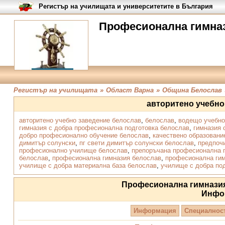
Регистър на училищата и университетите в България
Професионална гимназ
Регистър на училищата
»
Област Варна
»
Община Белослав
авторитено учебно
авторитено учебно заведение белослав
,
белослав
,
водещо учебно
гимназия с добра професионална подготовка белослав
,
гимназия 
добро професионално обучение белослав
,
качествено образовани
димитър солунски
,
пг свети димитър солунски белослав
,
предпоч
професионално училище белослав
,
препоръчана професионална 
белослав
,
професионална гимназия белослав
,
професионална гим
училище с добра материална база белослав
,
училище с добра по
Професионална гимнази
Инфо
Информация
Специалнос