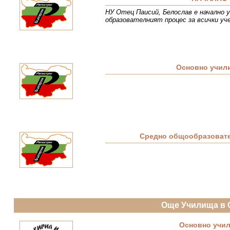
НУ Отец Паисий, Белослав е начално у
образователният процес за всички уч
Основно учил
Средно общообразовате
Още Училища в 
Основно учил