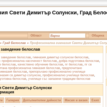
ия Свети Димитър Солунски, Град Бело
Област
Община
»
Град Белослав
»
Професионална гимназия Свети Димитър Солу
 заведение белослав
 заведение белослав
,
гимназия димитър солунски белослав
,
с професионална насоченост белослав
,
добра подготовка белослав
,
е белослав
,
качествено обучение белослав
,
пг белослав
,
пг св
итана професионална гимназия белослав
,
предпочитано
гимназия белослав
,
препоръчано професионално училище
назия св димитър солунски
,
професионално училище белослав
,
дготовка белослав
,
училище със запазени традиции белослав
я Свети Димитър Солунски
рмация
ти
Галерия
Допълнителни дейности
Мисия и визия
Екип