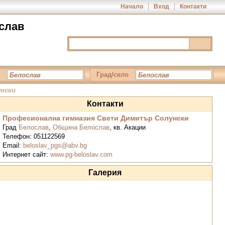
Начало
Вход
Контакти
слав
Град/село
нски
Контакти
Професионална гимназия Свети Димитър Солунски
Град
Белослав
,
Община Белослав
,
кв. Акации
Телефон:
051122569
Email:
beloslav_pgs@abv.bg
Интернет сайт:
www.pg-beloslav.com
Галерия