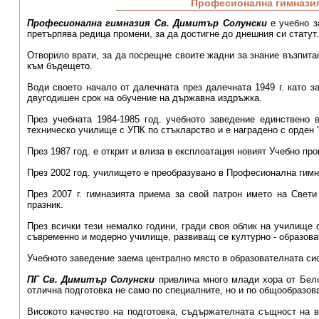
Професионална гимнази
Професионална гимназия Св. Димитър Солунски
е учебно з
претърпява редица промени, за да достигне до днешния си статут.
Отворило врати, за да посрещне своите жадни за знание възпитан
към бъдещето.
Води своето начало от далечната през далечната 1949 г. като 
двугодишен срок на обучение на държавна издръжка.
През учебната 1984-1985 год. учебното заведение единствено 
техническо училище с УПК по стъкларство и е наградено с орден "
През 1987 год. е открит и влиза в експлоатация новият Учебно п
През 2002 год. училището е преобразувано в Професионална гимн
През 2007 г. гимназията приема за свой патрон името на Свет
празник.
През всички тези немалко години, гради своя облик на училище 
съвременно и модерно училище, развиващ се културно - образова
Учебното заведение заема централно място в образователната с
ПГ Св. Димитър Солунски
привлича много млади хора от Бело
отлична подготовка не само по специалните, но и по общообразов
Високото качество на подготовка, съдържа­телната същност на в