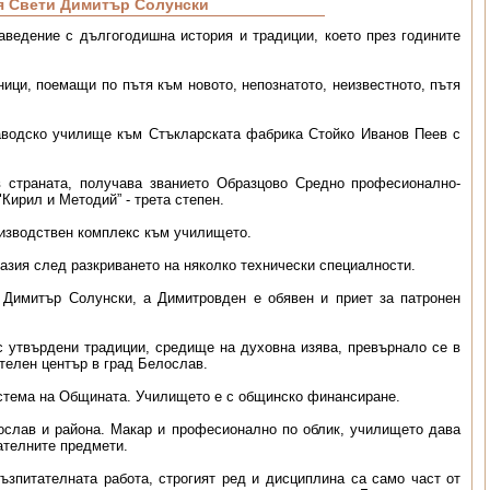
я Свети Димитър Солунски
аведение с дългогодишна история и традиции, което през годините
ици, поемащи по пътя към новото, непознатото, неизвестното, пътя
заводско училище към Стъкларската фабрика Стойко Иванов Пеев с
в страната, получава званието Образцово Средно професионално-
Кирил и Методий” - трета степен.
роизводствен комплекс към училището.
азия след разкриването на няколко технически специалности.
и Димитър Солунски, а Димитровден е обявен и приет за патронен
с утвърдени традиции, средище на духовна изява, превърнало се в
телен център в град Белослав.
истема на Общината. Училището е с общинско финансиране.
слав и района. Макар и професионално по облик, училището дава
ателните предмети.
ъзпитателната работа, строгият ред и дисциплина са само част от