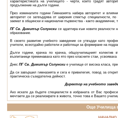
характери­стиката на училището - черти, които градят авто
продължение на дълги години.
През изминалите години Гимназията набира авторитет и влияни
авторитет се затвърдява от широкия спектър специалности, по 
заемат в общински и национал­­ни първенства - както академични, т
ПГ Св. Димитър Солунски
се адаптира към новите реалности н
образование.
В своето развитие учебното заведение се утвърди като профес
учители, всеотдайно работели и работещи за формиране на подр
Дълги години, крачка по крачка, общоучилищният колектив въ
възпитаници преминаваха като ято през класните стаи, усвояваха з
Днес
ПГ Св. Димитър Солунски
е училище от висока класа, пре
Да си завършил гимназията и сега е привилегия, повод за открит
практическа съзидателна дейност.
Директор на учебното заведе
Ако искате да бъдете специалисти в избраната от Вас професи
мечтаете да се реализирате в живота, точно това е Вашето учили
Още Училища 
НАЧАЛНО 