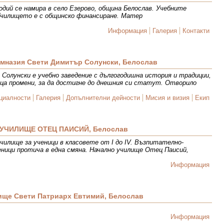
одий се намира в село Езерово, община Белослав. Учебните
Училището е с общинско финансиране. Матер
Информация
Галерия
Контакти
мназия Свети Димитър Солунски, Белослав
Солунски е учебно заведение с дългогодишна история и традиции,
ца промени, за да достигне до днешния си статут. Отворило
циалности
Галерия
Допълнителни дейности
Мисия и визия
Екип
УЧИЛИЩЕ ОТЕЦ ПАИСИЙ, Белослав
чилище за ученици в класовете от I до IV. Възпитателно-
еници протича в една смяна. Начално училище Отец Паисий,
Информация
ище Свети Патриарх Евтимий, Белослав
Информация