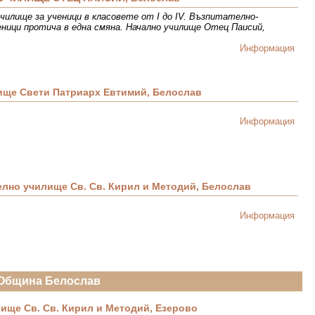
чилище за ученици в класовете от I до IV. Възпитателно-
еници протича в една смяна. Начално училище Отец Паисий,
Информация
ище Свети Патриарх Евтимий, Белослав
Информация
лно училище Св. Св. Кирил и Методий, Белослав
Информация
Община Белослав
ище Св. Св. Кирил и Методий, Езерово