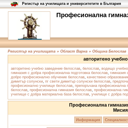
Регистър на училищата и университетите в България
Професионална гимназ
Регистър на училищата
»
Област Варна
»
Община Белослав
авторитено учебно
авторитено учебно заведение белослав
,
белослав
,
водещо учебно
гимназия с добра професионална подготовка белослав
,
гимназия 
добро професионално обучение белослав
,
качествено образовани
димитър солунски
,
пг свети димитър солунски белослав
,
предпоч
професионално училище белослав
,
препоръчана професионална 
белослав
,
професионална гимназия белослав
,
професионална гим
училище с добра материална база белослав
,
училище с добра по
Професионална гимнази
Мисия
Информация
Специалнос