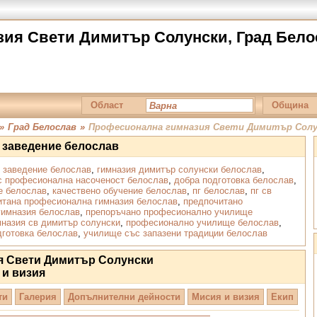
ия Свети Димитър Солунски, Град Белос
Област
Община
»
Град Белослав
»
Професионална гимназия Свети Димитър Солу
 заведение белослав
 заведение белослав
,
гимназия димитър солунски белослав
,
с професионална насоченост белослав
,
добра подготовка белослав
,
е белослав
,
качествено обучение белослав
,
пг белослав
,
пг св
итана професионална гимназия белослав
,
предпочитано
гимназия белослав
,
препоръчано професионално училище
назия св димитър солунски
,
професионално училище белослав
,
дготовка белослав
,
училище със запазени традиции белослав
я Свети Димитър Солунски
 и визия
ти
Галерия
Допълнителни дейности
Мисия и визия
Екип