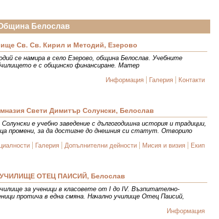
Община Белослав
ище Св. Св. Кирил и Методий, Езерово
одий се намира в село Езерово, община Белослав. Учебните
Училището е с общинско финансиране. Матер
Информация
Галерия
Контакти
мназия Свети Димитър Солунски, Белослав
Солунски е учебно заведение с дългогодишна история и традиции,
ца промени, за да достигне до днешния си статут. Отворило
циалности
Галерия
Допълнителни дейности
Мисия и визия
Екип
УЧИЛИЩЕ ОТЕЦ ПАИСИЙ, Белослав
чилище за ученици в класовете от I до IV. Възпитателно-
еници протича в една смяна. Начално училище Отец Паисий,
Информация