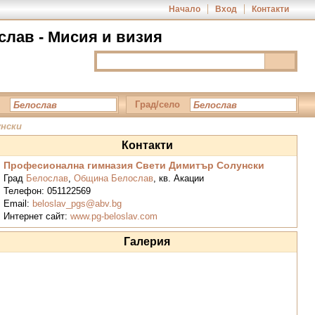
Начало
Вход
Контакти
лав - Мисия и визия
Град/село
нски
Контакти
Професионална гимназия Свети Димитър Солунски
Град
Белослав
,
Община Белослав
,
кв. Акации
Телефон:
051122569
Email:
beloslav_pgs@abv.bg
Интернет сайт:
www.pg-beloslav.com
Галерия