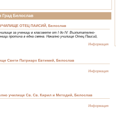
в Град Белослав
УЧИЛИЩЕ ОТЕЦ ПАИСИЙ, Белослав
чилище за ученици в класовете от I до IV. Възпитателно-
еници протича в една смяна. Начално училище Отец Паисий,
Информация
ище Свети Патриарх Евтимий, Белослав
Информация
лно училище Св. Св. Кирил и Методий, Белослав
Информация