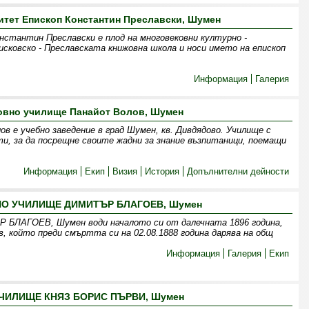
тет Епископ Константин Преславски, Шумен
стантин Преславски е плод на многовековни културно -
исковско - Преславската книжовна школа и носи името на епископ
Информация
Галерия
овно училище Панайот Волов, Шумен
в е учебно заведение в град Шумен, кв. Дивдядово. Училище с
и, за да посрещне своите жадни за знание възпитаници, поемащи
Информация
Екип
Визия
История
Допълнителни дейности
О УЧИЛИЩЕ ДИМИТЪР БЛАГОЕВ, Шумен
АГОЕВ, Шумен води началото си от далечната 1896 година,
, който преди смъртта си на 02.08.1888 година дарява на общ
Информация
Галерия
Екип
ЧИЛИЩЕ КНЯЗ БОРИС ПЪРВИ, Шумен