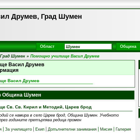
ил Друмев, Град Шумен
Област
Община
Град Шумен
»
Помощно училище Васил Друмев
ще Васил Друмев
рмация
ще Васил Друмев
в Община Шумен
е Св. Св. Кирил и Методий, Царев брод
одий се намира в село Царев брод, Община Шумен. Учебното
 през годините претърпява редица промен
я
За училището
Екип
Допълнителни занимания
Мисия
Галерия