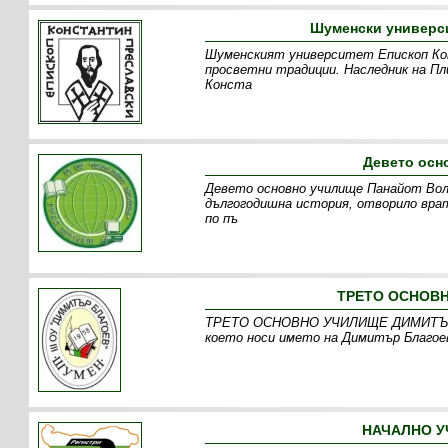
Шуменски универси
Шуменският университет Епископ Кон
просветни традиции. Наследник на Пл
Конста
Девето осн
Девето основно училище Панайот Воло
дългогодишна история, отворило врат
по пъ
ТРЕТО ОСНОВН
ТРЕТО ОСНОВНО УЧИЛИЩЕ ДИМИТЪР БЛ
което носи името на Димитър Благоев
НАЧАЛНО У