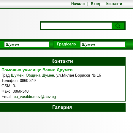
Начало
Вход
Контакти
Град/село
Контакти
Помощно училище Васил Друмев
Град
Шумен
,
Община Шумен
,
ул.Милан Борисов № 16
Телефон:
0860-349
GSM:
0-
Факс:
0860-340
Email:
pu_vasildrumev@abv.bg
Галерия