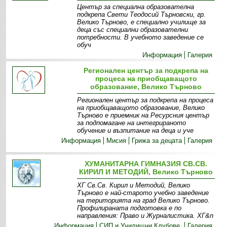
Център за специална образователна
подкрепа Свети Теодосий Търновски, гр.
Велико Търново, е специално училище за
деца със специални образователни
потребности. В учебното заведение се
обуч
Информация
Галерия
Регионален център за подкрепа на
процеса на приобщаващото
образование, Велико Търново
Регионален център за подкрепа на процеса
на приобщаващото образование, Велико
Търново е приемник на Ресурсния център
за подпомагане на интегрираното
обучение и възпитание на деца и уче
Информация
Мисия
Грижа за децата
Галерия
ХУМАНИТАРНА ГИМНАЗИЯ СВ.СВ.
КИРИЛ И МЕТОДИЙ, Велико Търново
ХГ Св.Св. Кирил и Методий, Велико
Търново е най-старото учебно заведение
на територията на град Велико Търново.
Профилираната подготовка е по
направления: Право и Журналистика. ХГ&n
Информация
СИП и Училищни Клубове
Галерия