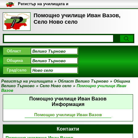
Регистър на училищата и
университетите в България
Помощно училище Иван Вазов,
Село Ново село
Област
Община
Град/село
Регистър на училищата
»
Област Велико Търново
»
Община
Велико Търново
»
Село Ново село
»
Помощно училище Иван
Вазов
Помощно училище Иван Вазов
Информация
Помощно училище Иван Вазов
Контакти
Помощно училище Иван Вазов