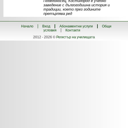
Победоносец, Костинброд е учебно
заведение с дългогодишна история и
традиции, което през годините
претърпява ред
Информация
Материална база
Екип
Специалности -
прием
Проекти
Начало
Вход
Абонаментни услуги
Общи
условия
Контакти
2012 - 2026 ©
Регистър на училищата