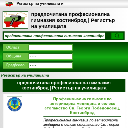
Регистър на училищата и
университетите в България
предпочитана професионална
гимназия костинброд | Регистър
на училищата
Област
Община
Град/село
Регистър на училищата
предпочитана професионална гимназия
костинброд | Регистър на училищата
Професионална гимназия по
ветеринарна медицина и селско
стопанство Св. Георги Победоносец,
Костинброд
Професионална гимназия по ветеринарна
медицина и селско стопанство Св. Георги