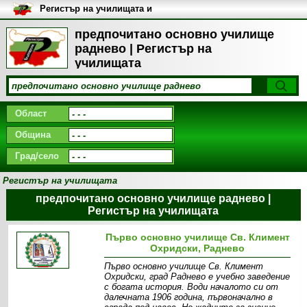
Регистър на училищата и
университетите в България
предпочитано основно училище
раднево | Регистър на
училищата
Област
Община
Град/село
Регистър на училищата
предпочитано основно училище раднево |
Регистър на училищата
Първо основно училище Св. Климент
Охридски, Раднево
Първо основно училище Св. Климент
Охридски, град Раднево е учебно заведение
с богата история. Води началото си от
далечната 1906 година, първоначално в