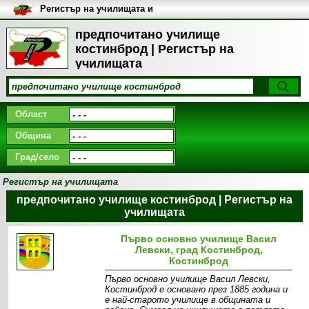
Регистър на училищата и
университетите в България
предпочитано училище
костинброд | Регистър на
училищата
Област
Община
Град/село
Регистър на училищата
предпочитано училище костинброд | Регистър на
училищата
Първо основно училище Васил
Левски, град Костинброд,
Костинброд
Първо основно училище Васил Левски,
Костинброд е основано през 1885 година и
е най-старото училище в общината и